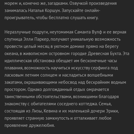
морем и, конечно же, загадками. Озвучкой произведения
занималась Наталья Коршун. Запускайте онлайн-
проигрыватель, чтобы бесплатно слушать книгу.
Неразлучные подруги, неутомимая Саманта Вулф и ее верная
спутница Элли Паркер, получают уникальную возможность
провести целый месяц в уютном домике прямо на берегу
океана, в живописном островном городке Древесная Бухта. Эта
идиллическая обстановка обещает им бесконечные часы
плавания, возможность научиться искусству серфинга под
ласковым летним солнцем и насладиться волшебными
закатами, окрашивающими небосвод над бескрайним водным
простором. Однако долгожданный отдых омрачается
таинственными обстоятельствами, возникшими благодаря
знакомству с обитателями соседнего коттеджа. Семья,
состоящая из Лизы, Кевина и их маленькой дочери Эрики,
проявляет странную замкнутость и отталкивает любое
проявление дружелюбия.