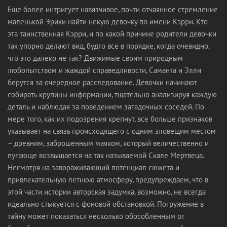
Еще более интригует навязчивое, почти отчаянное стремление
маленькой Эрики найти некую девочку по имени Кэрри. Кто
эта таинственная Кэрри, и по какой причине родители девочки
так упорно делают вид, будто все в порядке, когда очевидно,
что это далеко не так? Движимые своим природным
любопытством и жаждой справедливости, Саманта и Элли
берутся за очередное расследование. Девочки начинают
собирать крупицы информации, тщательно анализируя каждую
деталь и наблюдая за поведением загадочных соседей. По
мере того, как их подозрения крепнут, все больше признаков
указывает на связь происходящего с одним зловещим местом
– древним, заброшенным маяком, который величественно и
пугающе возвышается на так называемой Скале Мертвеца.
Несмотря на завораживающий потенциал сюжета и
привлекательную летнюю атмосферу, предупреждаем, что в
этой части истории авторская задумка, возможно, не всегда
идеально стыкуется с фоновой обстановкой. Погружение в
тайну может показаться несколько обособленным от