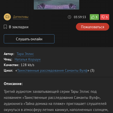
Детективы
03:59:53
3
5
В закладки
Пожаловаться
Слушать онлайн
Автор:
Тара Эллис
Чтец:
Наталья Коршун
Качество:
128 kb/s
Цикл:
«
Таинственные расследования Саманты Вулф
» (3)
Описание:
Третий аудиотом захватывающей серии Тары Эллис под
названием «Таинственные расследования Саманты Вулф»,
аудиокнига «Тайна домика на пляже» приглашает слушателей
окунуться в атмосферу летних каникул, наполненных солнцем,