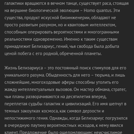
галактики вращаются в вечном танце, существует раса, стоящая
на вершине биологической эволюции – Homo quantus. Эти
существа, продукт искусной биоинженерии, обладают не
просто развитым разумом, но и квантовым интеллектом,
способным оперировать вероятностями и многогранными
реальностями одновременно. Именно к таким существам
принадлежит Белизариус, гений, чья свобода была добыта
ценой побега с его родной, обреченной планеты.
Жизнь Белизариуса – это постоянный поиск стимулов для его
уникального разума. Обыденность для него – тюрьма, и лишь
сложнейшие, многоходовые аферы способны утолить его
жажду интеллектуальных вызовов. Он мастер обмана, стратег,
чьи планы разворачиваются на десятилетия вперед,
переплетая судьбы галактик и цивилизаций. Его имя шепчут в
темных закоулках космоса, как символ дерзости и
непостижимого гения. Однажды, когда Белизариус погрузился
в очередную паутину вероятностных исходов, к нему явился
клиент. Предложение было ошеломляющим: неисчислимое