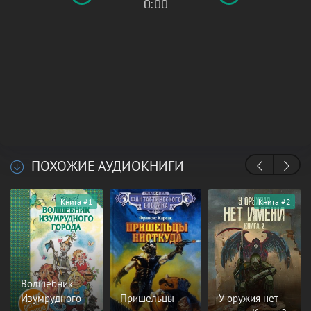
0:00
ПОХОЖИЕ АУДИОКНИГИ
Книга #1
Книга #2
Волшебник
Изумрудного
Пришельцы
У оружия нет