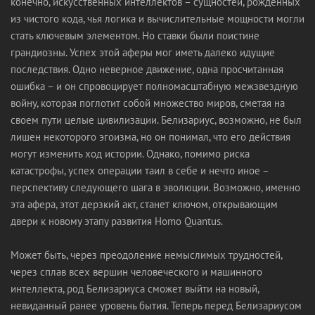
конечно, искусственных интеллектов – сущностей, рожденных
из чистого кода, чья логика и вычислительные мощности могли
стать ключевым элементом. Но ставки были поистине
грандиозны. Успех этой аферы мог иметь далеко идущие
последствия. Одно неверное движение, одна просчитанная
ошибка – и он спровоцирует полномасштабную межзвездную
войну, которая поглотит собой множество миров, сметая на
своем пути целые цивилизации. Белизариус, возможно, не был
лишен некоторого эгоизма, но он понимал, что его действия
могут изменить ход истории. Однако, помимо риска
катастрофы, успех операции таил в себе и нечто иное –
перспективу следующего шага в эволюции. Возможно, именно
эта афера, этот дерзкий акт, станет ключом, открывающим
двери к новому этапу развития Homo Quantus.
Может быть, через преодоление немыслимых трудностей,
через сплав всех вершин человеческого и машинного
интеллекта, род Белизариуса сможет выйти на новый,
невиданный ранее уровень бытия. Теперь перед Белизариусом