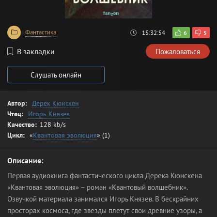
Фантастика
15:32:54
6
5
В закладки
Пожаловаться
Слушать онлайн
Автор:
Дерек Кюнскен
Чтец:
Игорь Князев
Качество:
128 kb/s
Цикл:
«
Квантовая эволюция
» (1)
Описание:
Первая аудиокнига фантастического цикла Дерека Кюнскена
«Квантовая эволюция» – роман «Квантовый волшебник».
Озвучкой материала занимался Игорь Князев. В бескрайних
просторах космоса, где звезды плетут свои древние узоры, а