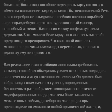
богатство, богатство, способное перекроить карту космоса, в
обмен на выполнение задачи, казалось бы, невыполнимой. Речь
шла о переброске эскадрильи новейших военных кораблей
через враждебную червоточину, рискованный маневр,
способный изменить баланс сил между конфликтующими
державами. В тот момент Белизариус осознал весь масштаб
предстоящего предприятия. Его квантовый интеллект
мгновенно просчитал миллиарды переменных, и понял: в
одиночку ему не справиться.
Для реализации такого амбициозного плана требовалась
команда, способная объединить усилия всех новых подвидов
человечества и искусственного интеллекта. Он должен был
собрать под своим началом существ, порожденных
бесконечным разнообразием эволюции: от генетически
модифицированных солдат, чьи тела были закалены в
межзвездных войнах, до киборгов, чьи процессоры
превосходили возможности любой органической жизни, и,