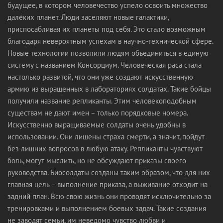
будущее, в котором человечество успело освоить множество
далёких планет. Люди заселяют новые галактики,
приспосабливая их планеты под себя. Это стало возможным
благодаря невероятным успехам в научно-технической сфере.
Новые технологии позволили людям объединиться в единую
систему с названием Консорциум. Человеческая раса стала
настолько развитой, что они уже создают искусственную
армию из выращенных в лабораториях солдатах. Такие бойцы
получили название репликанты. Этим человекоподобным
существам не дают имен – только порядковые номера.
Искусственно выращиваемые солдаты очень удобны в
использовании. Они лишены страха смерти, а значит, пойдут
без лишних вопросов в любую атаку. Репликанты чувствуют
боль, могут мыслить, но не обсуждают приказы своего
руководства. Биосолдаты созданы таким образом, что для них
главная цель – выполнение приказа, а выживание отходит на
задний план. Всю свою жизнь они проводят исключительно за
тренировками и выполнением боевых задач. Такие создания
не заводят семьи, им неведомо чувство любви и