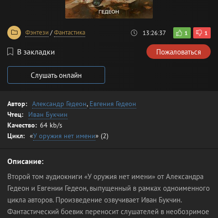
Фэнтези
/
Фантастика
13:26:37
1
1
В закладки
Пожаловаться
Слушать онлайн
Автор:
Александр Гедеон
,
Евгения Гедеон
Чтец:
Иван Букчин
Качество:
64 kb/s
Цикл:
«
У оружия нет имени
» (2)
Описание:
Второй том аудиокниги «У оружия нет имени» от Александра
Гедеон и Евгении Гедеон, выпущенный в рамках одноименного
цикла авторов. Произведение озвучивает Иван Букчин.
Фантастический боевик переносит слушателей в необозримое