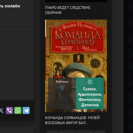
ть онлайн
ПУАРО ВЕДЕТ СЛЕДСТВИЕ.
СБОРНИК
В СТРАНЕ ДРЕ
Рейтинг
0
Сказка,
Рейтинг
Аудиосказка,
0
Фантастика,
Детектив
КОМАНДА СОРВАНЦОВ: МУЗЕЙ
МЕРТВЫЙ АУЛ
ВОСКОВЫХ ФИГУР. БАЛ
ГАЗОВЩИКОВ