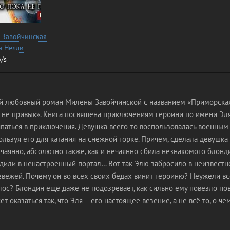
 Завойчинская
а Нелли
/s
й любовный роман Милены Завойчинской с названием «Приморская
а не привык». Книга посвящена приключениям героини по имени Эля
япаться в приключения. Девушка всего-то воспользовалась военны
ользуя его для катания на снежной горке. Причем, сделала девушка
аянно, абсолютно также, как и нечаянно сбила незнакомого блонд
одили в ненастроенный портал… Вот так Элю забросило в неизвестн
вежей. Почему он во всех своих бедах винит героиню? Неужели вс
ос? Блондин еще даже не подозревает, как сильно ему повезло пов
т оказаться так, что Эля – его настоящее везение, а не всё то, о че