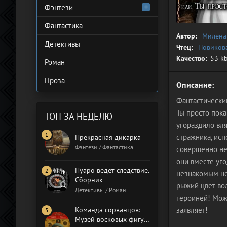
Фэнтези
Фантастика
Автор:
Милена
Детективы
Чтец:
Новиков
Качество:
53 kb
Роман
Проза
Описание:
Фантастически
Ты просто пок
ТОП ЗА НЕДЕЛЮ
угораздило вл
стражника, исп
Прекрасная дикарка
Фэнтези / Фантастика
совершенно неч
они вместе уг
Пуаро ведет следствие.
незнакомым не
Сборник
рыжий цвет вол
Детективы / Роман
героиней! Може
Команда сорванцов:
заявляет!
Музей восковых фигур.