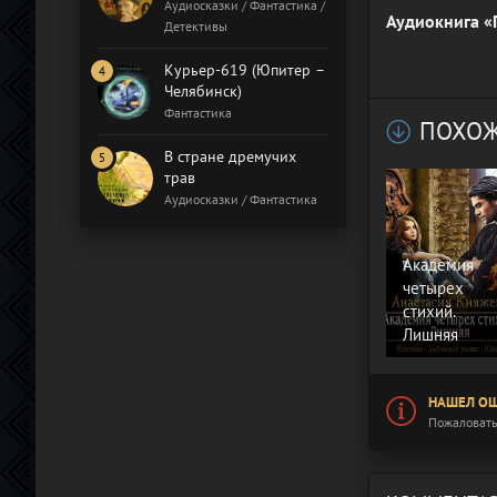
Бал газовщиков
Аудиосказки / Фантастика /
Аудиокнига «
Детективы
Курьер-619 (Юпитер –
Челябинск)
Фантастика
ПОХОЖ
В стране дремучих
трав
Аудиосказки / Фантастика
Академия
четырех
стихий.
Лишняя
НАШЕЛ ОШ
Пожаловать