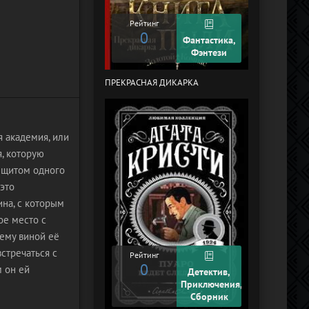
Рейтинг
0
Рейтинг
0
Фантастика,
Фэнтези
ПРЕКРАСНАЯ ДИКАРКА
КУРЬЕР-619 (
ЧЕЛЯБИНСК)
 академия, или
, которую
м щитом одного
 это
ина, с которым
ое место с
ему виной её
стречаться с
Рейтинг
0
Рейтинг
м он ей
Детектив,
+2
Приключения,
Сборник