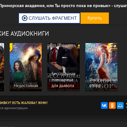
Приморская академия, или Ты просто пока не привык» - слуша
ИЕ АУДИОКНИГИ
Бесстрашная
помощница
Императорский
Недостойная
для дьявола
отбор
ИБКУ? ЕСТЬ ЖАЛОБА? ЖМИ!
ся администрации