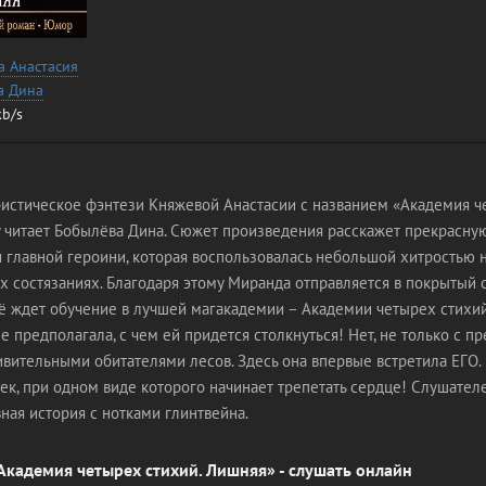
а Анастасия
а Дина
kb/s
стическое фэнтези Княжевой Анастасии с названием «Академия че
у читает Бобылёва Дина. Сюжет произведения расскажет прекрасну
 главной героини, которая воспользовалась небольшой хитростью 
 состязаниях. Благодаря этому Миранда отправляется в покрытый 
её ждет обучение в лучшей магакадемии – Академии четырех стихий
не предполагала, с чем ей придется столкнуться! Нет, не только с п
ивительными обитателями лесов. Здесь она впервые встретила ЕГО.
ек, при одном виде которого начинает трепетать сердце! Слушател
ная история с нотками глинтвейна.
Академия четырех стихий. Лишняя» - слушать онлайн