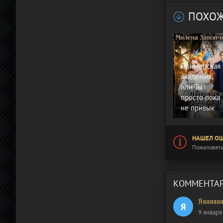
ПОХОЖ
Приморская
академия,
или Ты
просто пока
не привык
НАШЕЛ ОШ
Пожаловать
КОММЕНТАР
Яяяяяя
Я
9 января