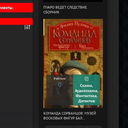
гменты.
ПУАРО ВЕДЕТ СЛЕДСТВИЕ.
СБОРНИК
В СТРАНЕ ДРЕ
Рейтинг
0
Сказка,
Рейтинг
Аудиосказка,
0
Фантастика,
Детектив
КОМАНДА СОРВАНЦОВ: МУЗЕЙ
МЕРТВЫЙ АУЛ
ВОСКОВЫХ ФИГУР. БАЛ
ГАЗОВЩИКОВ