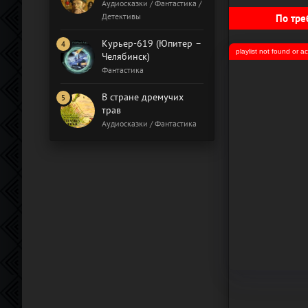
Бал газовщиков
Аудиосказки / Фантастика /
Детективы
По тре
Курьер-619 (Юпитер –
playlist not found or 
Челябинск)
Фантастика
В стране дремучих
трав
Аудиосказки / Фантастика