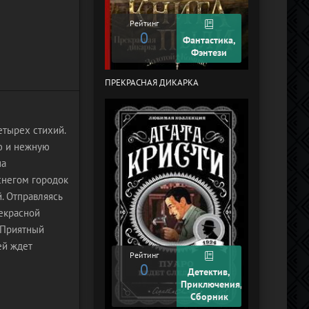
Рейтинг
0
Рейтинг
0
Фантастика,
Фэнтези
ПРЕКРАСНАЯ ДИКАРКА
КУРЬЕР-619 (
ЧЕЛЯБИНСК)
тырех стихий.
ю и нежную
на
снегом городок
. Отправляясь
рекрасной
 Приятный
ей ждет
Рейтинг
0
Рейтинг
Детектив,
+2
Приключения,
Сборник