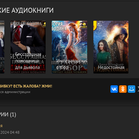
ИЕ АУДИОКНИГИ
Бесстрашная
помощница
Императорский
для дьявола
отбор
Недостойная
ИБКУ? ЕСТЬ ЖАЛОБА? ЖМИ!
ся администрации
ИИ (1)
яя
 2024 04:48