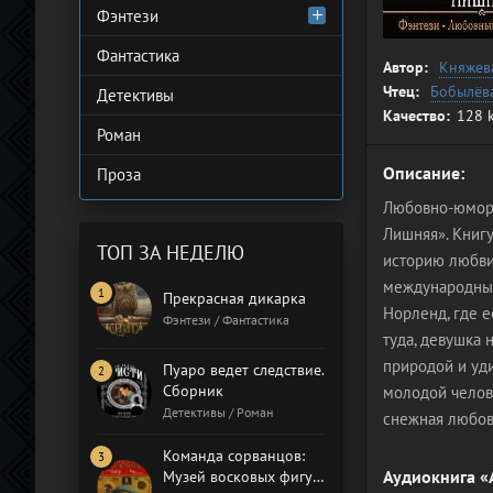
Фэнтези
Фантастика
Автор:
Княжев
Чтец:
Бобылёв
Детективы
Качество:
128 
Роман
Описание:
Проза
Любовно-юмори
Лишняя». Книг
ТОП ЗА НЕДЕЛЮ
историю любви
международных
Прекрасная дикарка
Норленд, где 
Фэнтези / Фантастика
туда, девушка 
природой и уд
Пуаро ведет следствие.
Сборник
молодой челов
Детективы / Роман
снежная любов
Команда сорванцов:
Аудиокнига «
Музей восковых фигур.