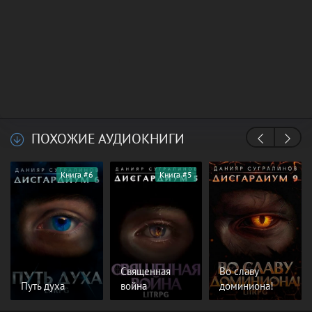
ПОХОЖИЕ АУДИОКНИГИ
Книга #6
Книга #5
Священная
Во славу
Путь духа
война
доминиона!