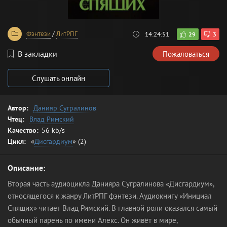
Фэнтези
/
ЛитРПГ
14:24:51
29
3
В закладки
Пожаловаться
Слушать онлайн
Автор:
Данияр Сугралинов
Чтец:
Влад Римский
Качество:
56 kb/s
Цикл:
«
Дисгардиум
» (2)
Описание:
Вторая часть аудиоцикла Данияра Сугралинова «Дисгардиум»,
относящегося к жанру ЛитРПГ фэнтези. Аудиокнигу «Инициал
Спящих» читает Влад Римский. В главной роли оказался самый
обычный парень по имени Алекс. Он живёт в мире,