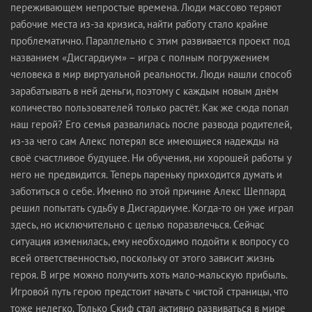
переживающем непростые времена. Люди массово теряют
рабочие места из-за кризиса, найти работу стало крайне
проблематично. Параллельно с этим развивается проект под
названием «Дисгардиум» – игра с полным погружением
человека в мир виртуальной реальности. Люди нашли способ
зарабатывать в ней деньги, поэтому с каждым новым днём
количество пользователей только растёт. Как же сюда попал
наш герой? Его семья развалилась после развода родителей,
из-за чего сам Алекс потерял все имеющиеся надежды на
своё счастливое будущее. Ни обучения, ни хорошей работы у
него не предвидится. Теперь пареньку приходится думать и
заботиться о себе. Именно по этой причине Алекс Шеппард
решил попытать судьбу в Дисгардиуме. Когда-то он уже играл
здесь, но исключительно с целью поразвлечься. Сейчас
ситуация изменилась, ему необходимо подойти к вопросу со
всей ответственностью, поскольку от этого зависит жизнь
героя. В игре можно получить хоть мало-мальскую прибыль.
Игровой путь герою предстоит начать с чистой страницы, что
тоже нелегко. Только Скиф стал активно развиваться в мире