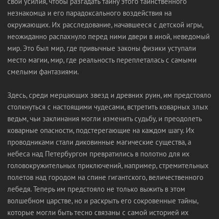
свои усилия, чтобы разгадать тайну этого таинственного
незнакомца и его парадоксального воздействия на
окружающих. Их расследование, начавшееся с детской игры,
неожиданно распахнуло перед ними двери в иной, неведомый
мир. Это был мир, где привычные законы физики уступали
место магии, мир, где реальность переплеталась с самыми
смелыми фантазиями.
Здесь, среди мерцающих звезд и древних руин, им предстояло
столкнуться с настоящими чудесами, встретить коварных злых
ведьм, чьи заклинания могли изменить судьбу, и преодолеть
коварные опасности, подстерегающие на каждом шагу. Их
проводниками стали диковинные магические существа, а
небеса над Петербургом превратились в полотно для их
головокружительных приключений, например, стремительных
полетов над городом на спине гигантского, величественного
лебедя. Теперь им предстояло не только выжить в этом
волшебном царстве, но и раскрыть его сокровенные тайны,
которые могли быть тесно связаны с самой историей их