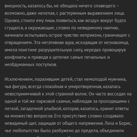
внешность, казалось бы, не обещала ничего зловещего –
возможно, даже нелепая, с растерянным выражением лица.
Однако, стоило ему лишь появиться, как воздух вокруг будто
сгущался, а окружающие, словно по невидимому наитию,
начинали испытывать острое чувство неприязни, граничащее с
отвращением. Эта негативная аура, исходящая от незнакомца,
имела поистине разрушительную силу, нередко провоцируя
конфликты и приводя к цепочке самых печальных и
необдуманных поступков.
Исключением, поразившим детей, стал немолодой мужчина,
чья фигура, всегда спокойная и умиротворенная, казалась
невосприимчивой к этой странной волне. Он часто восседал на
одной и той же парковой скамье, наблюдая за проходящими с
легкой, загадочной улыбкой, которая, казалось, хранит ответы
на множество вопросов. Его присутствие словно создавало
невидимый щит, защищая от общего напряжения. Лиза и Борис,
чье любопытство было разбужено до предела, объединили