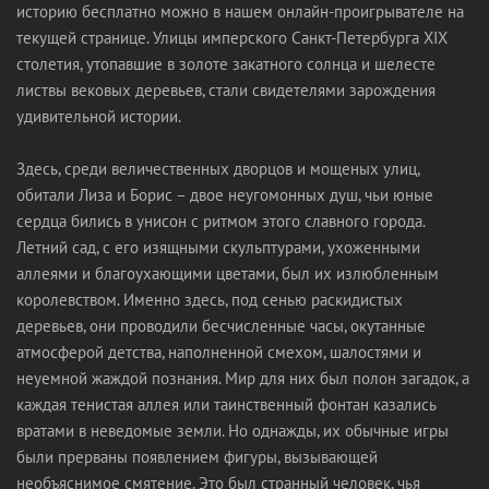
историю бесплатно можно в нашем онлайн-проигрывателе на
текущей странице. Улицы имперского Санкт-Петербурга XIX
столетия, утопавшие в золоте закатного солнца и шелесте
листвы вековых деревьев, стали свидетелями зарождения
удивительной истории.
Здесь, среди величественных дворцов и мощеных улиц,
обитали Лиза и Борис – двое неугомонных душ, чьи юные
сердца бились в унисон с ритмом этого славного города.
Летний сад, с его изящными скульптурами, ухоженными
аллеями и благоухающими цветами, был их излюбленным
королевством. Именно здесь, под сенью раскидистых
деревьев, они проводили бесчисленные часы, окутанные
атмосферой детства, наполненной смехом, шалостями и
неуемной жаждой познания. Мир для них был полон загадок, а
каждая тенистая аллея или таинственный фонтан казались
вратами в неведомые земли. Но однажды, их обычные игры
были прерваны появлением фигуры, вызывающей
необъяснимое смятение. Это был странный человек, чья