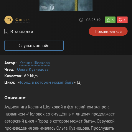
Фэнтези
08:53:49
5
1
В закладки
Пожаловаться
Слушать онлайн
Автор:
Ксения Шелкова
Чтец:
Ольга Кузнецова
Качество:
69 kb/s
Цикл:
«
Город в котором может быть
» (2)
Описание:
Аудиокнига Ксении Шелковой в фэнтезийном жанре с
названием «Человек со смущённым лицом» продолжает
авторский цикл «Город в котором может быть». Озвучкой
произведения занималась Ольга Кузнецова. Прослушать