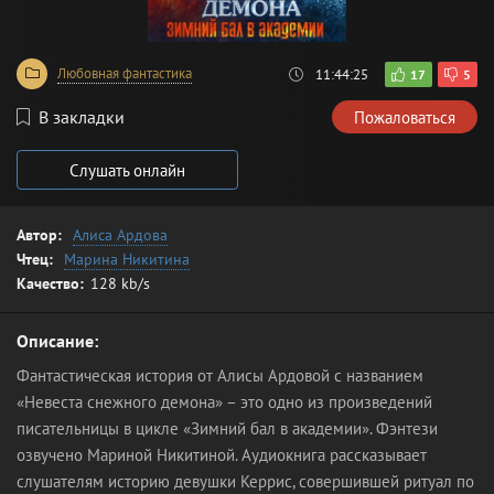
Любовная фантастика
11:44:25
17
5
В закладки
Пожаловаться
Слушать онлайн
Автор:
Алиса Ардова
Чтец:
Марина Никитина
Качество:
128 kb/s
Описание:
Фантастическая история от Алисы Ардовой с названием
«Невеста снежного демона» – это одно из произведений
писательницы в цикле «Зимний бал в академии». Фэнтези
озвучено Мариной Никитиной. Аудиокнига рассказывает
слушателям историю девушки Керрис, совершившей ритуал по