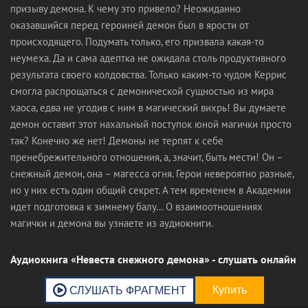
призыву демона. К чему это привело? Неожиданно
оказавшийся перед героиней демон был в ярости от
происходящего. Подумать только, его призвала какая-то
неумеха. Да и сама адептка не ожидала столь продуктивного
результата своего колдовства. Только каким-то чудом Керрис
смогла распрощаться с демонической сущностью из мира
хаоса, едва не угодив с ним в магический вихрь! Вы думаете
демон оставит этот нахальный поступок юной магички просто
так? Конечно же нет! Демоны не терпят к себе
пренебрежительного отношения, а, значит, быть мести! Он –
снежный демон, она – магесса огня. Герои невероятно разные,
но у них есть один общий секрет. А тем временем в Академии
идет подготовка к зимнему балу… О взаимоотношениях
магички и демона вы узнаете из аудиокниги.
Аудиокнига «Невеста снежного демона» - слушать онлайн