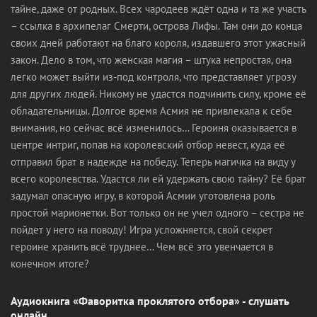
тайне, даже от родных. Всех чародеев ждёт одна и та же участь
– ссылка в архипелаг Смерти, острова Лифы. Там они до конца
своих дней работают на благо короля, издавшего этот ужасный
закон. Дело в том, что женская магия – штука непростая, она
легко может выйти из-под контроля, что представляет угрозу
для других людей. Никому не удастся подчинить силу, кроме её
обладательницы. Долгое время Асмия не привлекала к себе
внимания, но сейчас всё изменилось… Героиня оказывается в
центре интриг, попав на королевский отбор невест, куда её
отправил брат в надежде на победу. Теперь магичка на виду у
всего королевства. Удастся ли ей удержать свою тайну? Её брат
задумал опасную игру, в которой Асмии уготовлена роль
простой марионетки. Вот только он не учел одного – сестра не
пойдет у него на поводу! Игра усложняется, свой секрет
героине хранить всё труднее… Чем всё это увенчается в
конечном итоге?
Аудиокнига «Фаворитка проклятого отбора» - слушать
онлайн