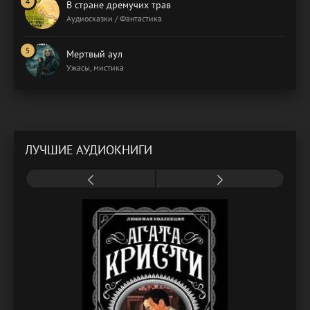
В стране дремучих трав
Аудиосказки / Фантастика
Мертвый аул
Ужасы, мистика
ЛУЧШИЕ АУДИОКНИГИ