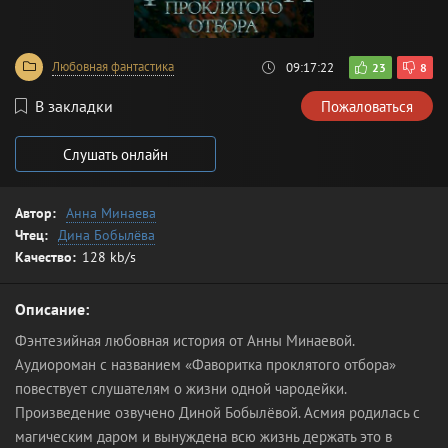
Любовная фантастика
09:17:22
23
8
В закладки
Пожаловаться
Слушать онлайн
Автор:
Анна Минаева
Чтец:
Дина Бобылёва
Качество:
128 kb/s
Описание:
Фэнтезийная любовная история от Анны Минаевой.
Аудиороман с названием «Фаворитка проклятого отбора»
повествует слушателям о жизни одной чародейки.
Произведение озвучено Диной Бобылёвой. Асмия родилась с
магическим даром и вынуждена всю жизнь держать это в