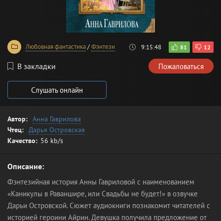
Любовная фантастика
/
Фэнтези
9:15:48
81
12
В закладки
Пожаловаться
Слушать онлайн
Автор:
Анна Гаврилова
Чтец:
Дарья Островская
Качество:
56 kb/s
Описание:
Фэнтезийная история Анны Гавриловой с наименованием
«Каникулы в Раваншире, или Свадьбы не будет!» в озвучке
Дарьи Островской. Сюжет аудиокниги познакомит читателей с
историей героини Айрин. Девушка получила предложение от