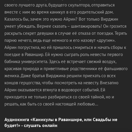
своего лучшего друга, будущего скульптора, отправиться
вместе с ним во время каникул в его родительский дом.
Казалось бы, зачем это нужно Айрин? Вот только Вирджин
умеет убеждать. Вернее сказать – шантажировать! Он грозится
раскрыть секрет девушки в случае её отказа от поездки. Терять
парню нечего, ведь еще немного и его назовут «другим».
Айрин погрустила, но ей пришлось смириться и начать сборы к
поездке в Раваншир. Ей нужно сыграть роль невесты первого
бабника университета. Здесь её встречает свежий воздух,
красивая природа и приветливые родственники её фальшивого
жениха. Даже братья Вирджина решили приехать со всех
концов герцогства, чтобы посмотреть на невесту. Внезапно
Айрин оказывается втянута в водоворот событий. Ей
приходится не только разбираться со своей тайной, но и
решать, как быть со своей настоящей любовью…
Аудиокнига «Каникулы в Раваншире, или Свадьбы не
будет!» - слушать онлайн