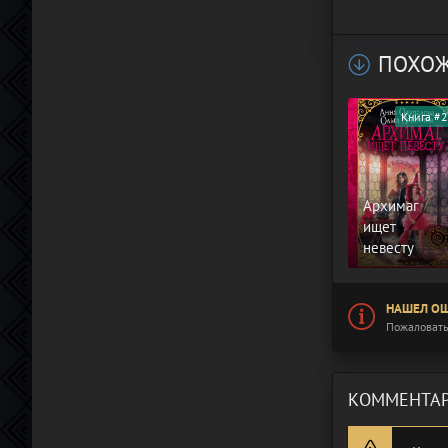
ПОХОЖ
Книга #2
Архимаг
ищет
невесту
НАШЕЛ ОШ
Пожаловать
КОММЕНТАР