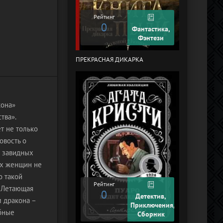
Рейтинг
0
Рейтинг
0
Фантастика,
Фэнтези
ПРЕКРАСНАЯ ДИКАРКА
КУРЬЕР-619 (
ЧЕЛЯБИНСК)
кона»
тва».
т не только
овость о
х завидных
их женщин не
о такой
Рейтинг
. Летающая
0
Рейтинг
Детектив,
м дракона –
+2
Приключения,
обные
Сборник