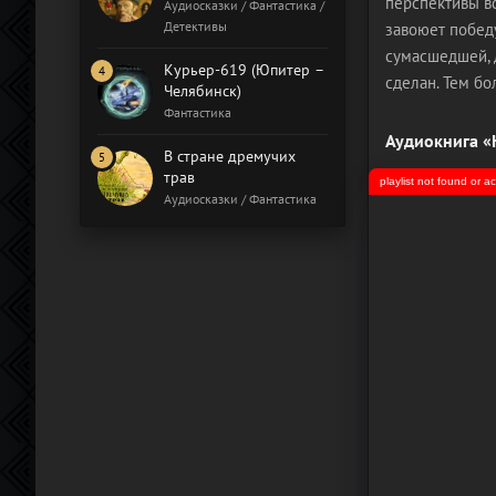
перспективы вс
Бал газовщиков
Аудиосказки / Фантастика /
Детективы
завоюет победу
сумасшедшей, 
Курьер-619 (Юпитер –
сделан. Тем бо
Челябинск)
Фантастика
Аудиокнига «
В стране дремучих
трав
playlist not found or 
Аудиосказки / Фантастика