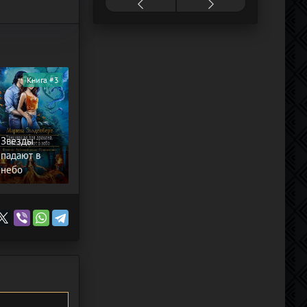
Книга #3
Звезды
падают в
небо