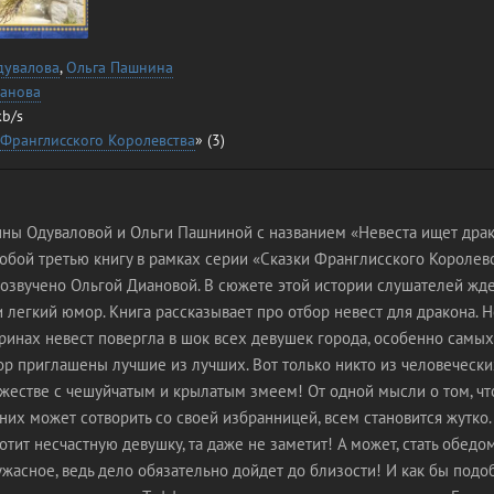
дувалова
,
Ольга Пашнина
ианова
kb/s
 Франглисского Королевства
» (3)
ны Одуваловой и Ольги Пашниной с названием «Невеста ищет дра
обой третью книгу в рамках серии «Сказки Франглисского Королевс
озвучено Ольгой Диановой. В сюжете этой истории слушателей жде
и легкий юмор. Книга рассказывает про отбор невест для дракона. Н
ринах невест повергла в шок всех девушек города, особенно самы
бор приглашены лучшие из лучших. Вот только никто из человеческ
ужестве с чешуйчатым и крылатым змеем! От одной мысли о том, чт
них может сотворить со своей избранницей, всем становится жутко
тит несчастную девушку, та даже не заметит! А может, стать обедо
жасное, ведь дело обязательно дойдет до близости! И как бы под