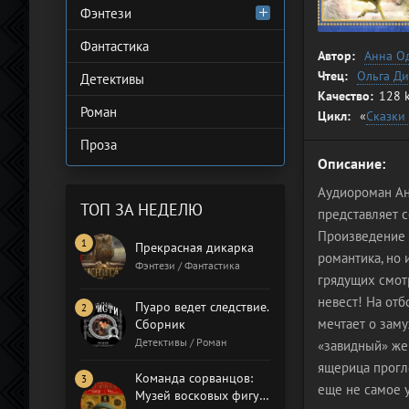
Фэнтези
Фантастика
Автор:
Анна О
Чтец:
Ольга Д
Детективы
Качество:
128 
Роман
Цикл:
«
Сказки
Проза
Описание:
Аудиороман Ан
ТОП ЗА НЕДЕЛЮ
представляет с
Произведение 
Прекрасная дикарка
романтика, но 
Фэнтези / Фантастика
грядущих смот
невест! На от
Пуаро ведет следствие.
мечтает о зам
Сборник
Детективы / Роман
«завидный» же
ящерица прогло
Команда сорванцов:
еще не самое у
Музей восковых фигур.