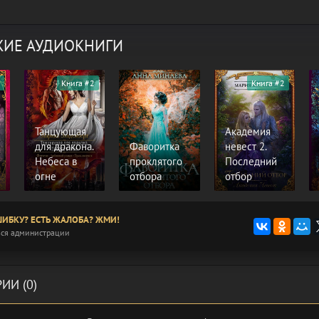
ИЕ АУДИОКНИГИ
Книга #2
Книга #2
Танцующая
Академия
для дракона.
Фаворитка
невест 2.
Небеса в
проклятого
Последний
огне
отбора
отбор
ИБКУ? ЕСТЬ ЖАЛОБА? ЖМИ!
ся администрации
ИИ (0)