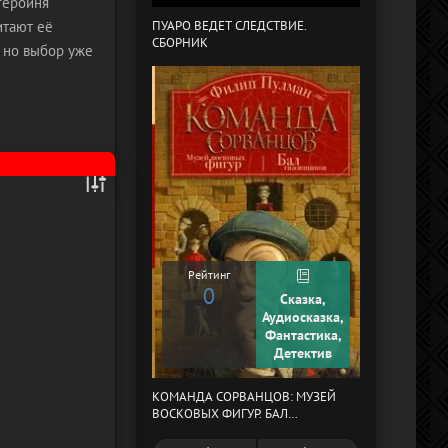
 героиня
итают её
ПУАРО ВЕДЕТ СЛЕДСТВИЕ.
СБОРНИК
В СТРАНЕ ДРЕ
 но выбор уже
Рейтинг
0
Сказка,
Рейтинг
Аудиосказка,
0
Фантастика,
Детектив
КОМАНДА СОРВАНЦОВ: МУЗЕЙ
МЕРТВЫЙ АУЛ
ВОСКОВЫХ ФИГУР. БАЛ
ГАЗОВЩИКОВ