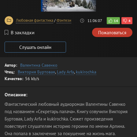
Любовная фантастика
/
Фэнтези
11:06:07
14
4
В закладки
Пожаловаться
Слушать онлайн
Автор:
Валентина Савенко
Чтец:
Виктория Буртовая
,
Lady Arfa
,
kukirochka
Качество:
56 kb/s
Описание:
Фантастический любовный аудиороман Валентины Савенко
под названием «Секретарь палача». Книгу озвучили Виктория
Буртовая, Lady Arfa и kukirochka. Сюжет произведения
повествует слушателям историю героини по имени Арлина.
Она попала в заключение за покушение на жизнь мага.