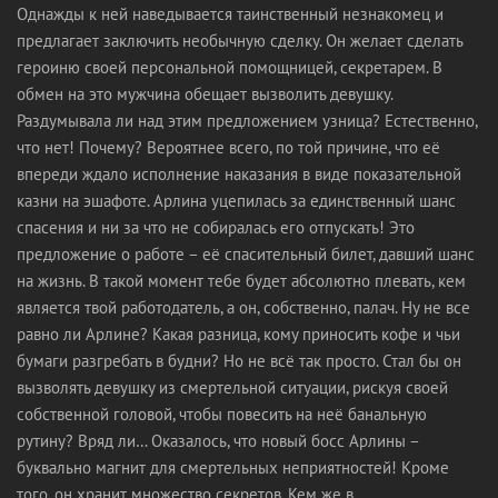
Однажды к ней наведывается таинственный незнакомец и
предлагает заключить необычную сделку. Он желает сделать
героиню своей персональной помощницей, секретарем. В
обмен на это мужчина обещает вызволить девушку.
Раздумывала ли над этим предложением узница? Естественно,
что нет! Почему? Вероятнее всего, по той причине, что её
впереди ждало исполнение наказания в виде показательной
казни на эшафоте. Арлина уцепилась за единственный шанс
спасения и ни за что не собиралась его отпускать! Это
предложение о работе – её спасительный билет, давший шанс
на жизнь. В такой момент тебе будет абсолютно плевать, кем
является твой работодатель, а он, собственно, палач. Ну не все
равно ли Арлине? Какая разница, кому приносить кофе и чьи
бумаги разгребать в будни? Но не всё так просто. Стал бы он
вызволять девушку из смертельной ситуации, рискуя своей
собственной головой, чтобы повесить на неё банальную
рутину? Вряд ли… Оказалось, что новый босс Арлины –
буквально магнит для смертельных неприятностей! Кроме
того, он хранит множество секретов. Кем же в