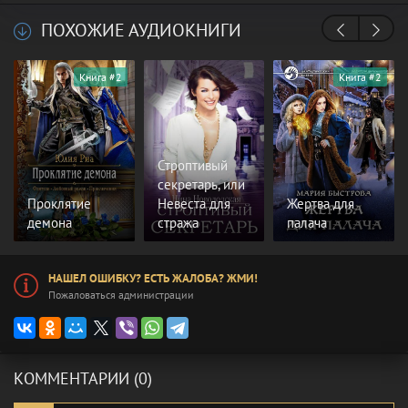
ПОХОЖИЕ АУДИОКНИГИ
Книга #2
Книга #2
Строптивый
секретарь, или
Проклятие
Невеста для
Жертва для
демона
cтража
палача
НАШЕЛ ОШИБКУ? ЕСТЬ ЖАЛОБА? ЖМИ!
Пожаловаться администрации
КОММЕНТАРИИ (0)