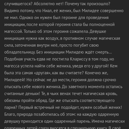
случившегося? Абсолютно нет! Почему так произошло?
Видимо потому, что Ниал, её жених, был Милидее совершенно
не мил. Однако он нужен был героине для проведения
инициации, после которой героиня стала бы полноценной
магессой. Только об этом героиня сожалела. Девушке
инициация нужна как воздух, в противном случае магическая
сила, заточенная внутри неё, просто погубит свою
обладательницу. Без инициации Милидею ждёт смерть…
Подобная участь едва не постигла Клариссу в том году, но
магесса успела найти себе жениха, уведя его у другой! Кем
была эта самая «другая», как вы считаете? Конечно же,
Милидеей! Но сейчас не до мести, героиня должна срочно
отыскать себе нового жениха. До заветного момента остались
считанные деньки! Те, в чьих венах течет магическая кровь,
обязаны пройти обряд. Где же отыскать соответствующего
парня? Первый встречный не подойдет, нужен особый жених!
Благо, природа позаботилась об этом: на каждую одаренную
девушку приходится один одаренный парень. Имена магически
одаренных детей сразу вносятся в специальную книгу. В своё