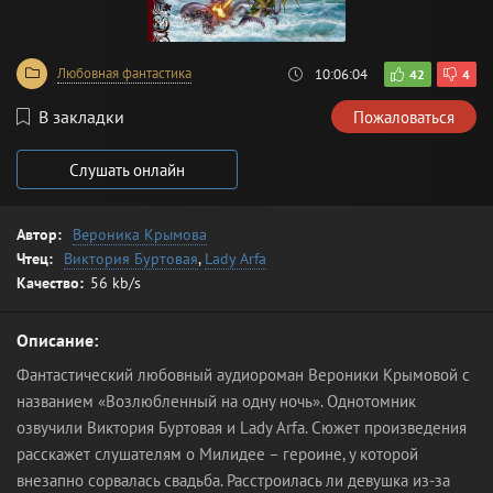
Любовная фантастика
10:06:04
42
4
В закладки
Пожаловаться
Слушать онлайн
Автор:
Вероника Крымова
Чтец:
Виктория Буртовая
,
Lady Arfa
Качество:
56 kb/s
Описание:
Фантастический любовный аудиороман Вероники Крымовой с
названием «Возлюбленный на одну ночь». Однотомник
озвучили Виктория Буртовая и Lady Arfa. Сюжет произведения
расскажет слушателям о Милидее – героине, у которой
внезапно сорвалась свадьба. Расстроилась ли девушка из-за