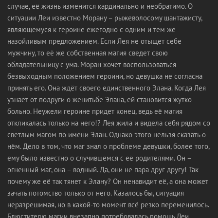
случае, её жизнь изменится кардинально и необратимо. О
ситуации Леи известно Морану – рыжеволосому шантажисту,
являющемуся к героине ежегодно с одним и тем же
назойливым предложением. Если Лея не отыщет себе
мужчину, то её же собственная магия сведет свою
обладательницу с ума. Моран хочет воспользоваться
безвыходным положением героини, но девушка не согласна
принять его. Она ждёт своего единственного Элана. Когда Лея
узнает от подруги о женитьбе Элана, ей становится жутко
больно. Неужели героине придет конец, ведь её магия
откликалась только на него!? Лея жила и видела себя рядом со
светлым магом по имени Элан. Однако этого нельзя сказать о
нём. Дело в том, что маг знал о проблеме девушки, более того,
ему было известно о случившемся с её родителями. Он –
огненный маг, она – водный. Да, они не пара друг другу! Так
почему же её так тянет к Элану? Он ненавидит её, а она может
зачать потомство только от него. Казалось бы, ситуация
неразрешимая, но в какой-то момент всё резко переменилось.
Блюстителю магии внезапно потребовалась помощь Леи.