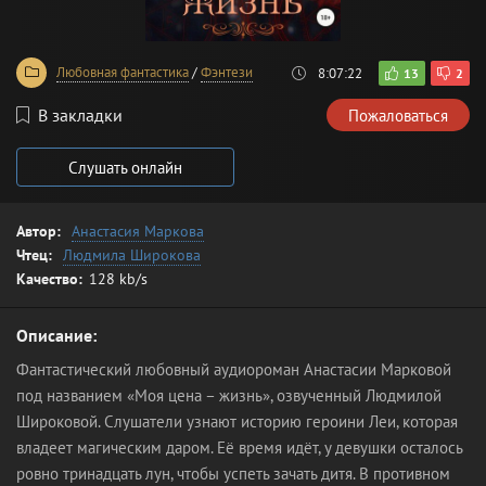
Любовная фантастика
/
Фэнтези
8:07:22
13
2
В закладки
Пожаловаться
Слушать онлайн
Автор:
Анастасия Маркова
Чтец:
Людмила Широкова
Качество:
128 kb/s
Описание:
Фантастический любовный аудиороман Анастасии Марковой
под названием «Моя цена – жизнь», озвученный Людмилой
Широковой. Слушатели узнают историю героини Леи, которая
владеет магическим даром. Её время идёт, у девушки осталось
ровно тринадцать лун, чтобы успеть зачать дитя. В противном