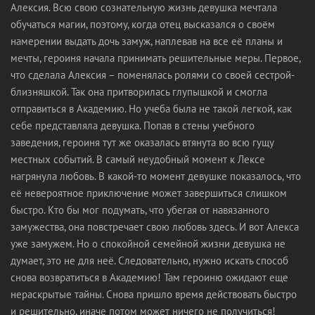
Алексия. Всю свою сознательную жизнь девушка мечтала
обучаться магии, поэтому, когда отец высказался о своём
намерении выдать дочь замуж, наплевав на все её планы и
мечты, героиня начала принимать решительные меры. Первое,
что сделала Алексия – поменялась ролями со своей сестрой-
близняшкой. Так она притворилась глупышкой и смогла
отправиться в Академию. Но учеба была не такой легкой, как
себе представляла девушка. Попав в стены учебного
заведения, героиня тут же оказалась втянута во всю гущу
местных событий. В самый неудобный момент к Лексе
нагрянула любовь. В какой-то момент девушке показалось, что
её невероятное приключение может завершиться слишком
быстро. Кто бы мог подумать, что убегая от навязанного
замужества, она повстречает свою любовь здесь. И вот Алекса
уже замужем. Но о спокойной семейной жизни девушка не
думает, это не для неё. Следовательно, нужно искать способ
снова возвратиться в Академию! Там героиню ожидают еще
нераскрытые тайны. Снова пришло время действовать быстро
и решительно, иначе потом может ничего не получиться!