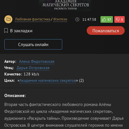
Любовная фантастика
/
Фэнтези
11:47:58
37
3
В закладки
Пожаловаться
Слушать онлайн
Автор:
Алена Федотовская
Чтец:
Дарья Островская
Качество:
128 kb/s
Цикл:
«
Академия магических секретов
» (2)
Описание:
Вторая часть фантастического любовного романа Алёны
Федотовской из цикла «Академия магических секретов»,
аудиокнига «Раскрыть тайны». Произведение озвучивает Дарья
Островская. В центре внимания слушателей героиня по имени