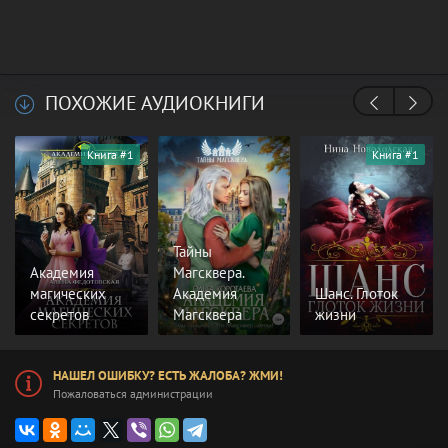
ПОХОЖИЕ АУДИОКНИГИ
Книга #1
Книга #1
Тайны
Академия
Магсквера.
магических
Академия
Шанс. Глоток
секретов
Магсквера
жизни
НАШЕЛ ОШИБКУ? ЕСТЬ ЖАЛОБА? ЖМИ!
Пожаловаться администрации