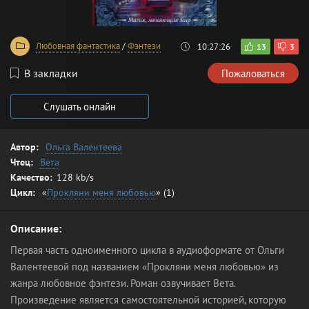
Любовная фантастика
/
Фэнтези
10:27:26
13
3
В закладки
Пожаловаться
Слушать онлайн
Автор:
Ольга Валентеева
Чтец:
Вета
Качество:
128 kb/s
Цикл:
«
Прокляни меня любовью
» (1)
Описание:
Первая часть одноименного цикла в аудиоформате от Ольги
Валентеевой под названием «Прокляни меня любовью» из
жанра любовное фэнтези. Роман озвучивает Вета.
Произведение является самостоятельной историей, которую