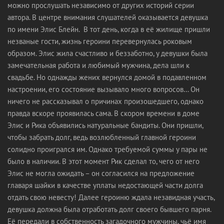
можно прослушать независимо от других историй серии
автора. В центре внимания слушателей оказывается девушка
по имени Элис Блейн. В тот день, когда в её жилище пришли
незваные гости, жизнь героини перевернулась роковым
образом. Элис жила счастливо и беззаботно, у девушки была
замечательная работа и любимый мужчина, дела шли к
свадьбе. Но однажды жених вернулся домой в подавленном
настроении, его состояние вызывало много вопросов… Он
ничего не рассказывал о причинах произошедшего, однако
правда вскоре проявилась сама. В скором времени в доме
Элис и Рика объявились натуральные бандиты. Они пришли,
чтобы забрать долг, ведь возлюбленный главной героини
солидно проигрался им. Однако требуемой суммы у пары не
было в наличии. В этот момент Рик сделал то, чего от него
Элис не могла ожидать – он согласился на предложение
главаря шайки в качестве уплаты недостающей части долга
отдать свою невесту! Далее героиню ждала незавидная участь,
девушка должна была отработать долг своего бывшего парня.
Её передали в собственность загадочного мужчины, чьё имя