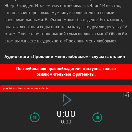
Эберт Скайден. И зачем ему потребовалась Элис? Известно,
что она заинтересовала мужчину исключительно своими
внешними данными. В чём же может быть дело? Быть может,
она как две капли воды похожа на какую-то другую девушку? А
может Элис станет подопытной сумасшедшего мага? Обо всём
этом вы узнаете в аудиокниге «Прокляни меня любовью».
Аудиокнига «Прокляни меня любовью» - слушать онлайн
По требованию правообладателя доступны только
ознакомительные фрагменты.
playlist not found or access denied
0:00
0:00