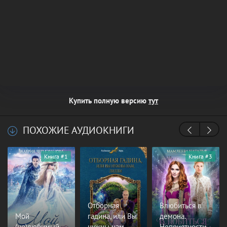
Купить полную версию
тут
ПОХОЖИЕ АУДИОКНИГИ
Книга #1
Книга #3
Отборная
Влюбиться в
Мой
гадина, или Вы
демона.
(не)любимый
нужны нам,
Неприятности