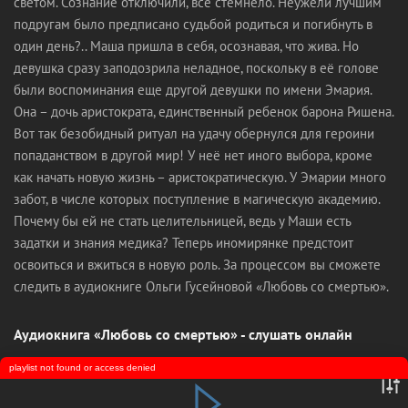
светом. Сознание отключили, всё стемнело. Неужели лучшим
подругам было предписано судьбой родиться и погибнуть в
один день?.. Маша пришла в себя, осознавая, что жива. Но
девушка сразу заподозрила неладное, поскольку в её голове
были воспоминания еще другой девушки по имени Эмария.
Она – дочь аристократа, единственный ребенок барона Ришена.
Вот так безобидный ритуал на удачу обернулся для героини
попаданством в другой мир! У неё нет иного выбора, кроме
как начать новую жизнь – аристократическую. У Эмарии много
забот, в числе которых поступление в магическую академию.
Почему бы ей не стать целительницей, ведь у Маши есть
задатки и знания медика? Теперь иномирянке предстоит
освоиться и вжиться в новую роль. За процессом вы сможете
следить в аудиокниге Ольги Гусейновой «Любовь со смертью».
Аудиокнига «Любовь со смертью» - слушать онлайн
playlist not found or access denied