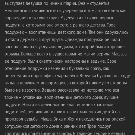
выступает девушка по имени Мария. Она – студентка
медицинского университета, уверенная в том, что вселенская
справедливость существует. У девушки есть две верные
подруги, с которыми она вместе с раннего детства. Трое
подружек – воспитанницы детского дома. Там они сдружились
и стали держаться друг друга. Однажды подружки решили
воспользоваться услугами ведьмы, о которой были хорошие
отзывы. Больше всего в существование магии верила Маша, а
её подруги были скептически настроены к ведьме. Своё
отношение подружки изменили буквально сразу, как
переступили порог офиса чародейки. Ведунья буквально сходу
выдала девушкам информацию, о которой никому со стороны
было не известно. Ведьма рассказала их историю, что вся
тройка – отказники, воспитанницы детского дома, лучшие
подруги. Никто из девчонок не знал истинных мотивов
родителей, решивших оставить своих маленьких детей на
произвол судьбы. Маша, Вика и Женя находились под опекой
сотрудников детского дома с ранних лет. Трое подруг
сплотились для взаимной защиты. В главной героине ведьма