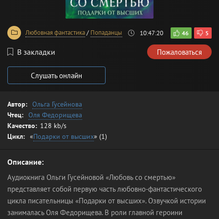
Любовная фантастика
/
Попаданцы
10:47:20
46
5
В закладки
Пожаловаться
Слушать онлайн
Автор:
Ольга Гусейнова
Чтец:
Оля Федорищева
Качество:
128 kb/s
Цикл:
«
Подарки от высших
» (1)
Описание:
Аудиокнига Ольги Гусейновой «Любовь со смертью»
представляет собой первую часть любовно-фантастического
цикла писательницы «Подарки от высших». Озвучкой истории
занималась Оля Федорищева. В роли главной героини