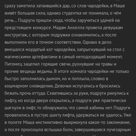
сразу заметила затаившийся дар, со слов чародейки, в Маше
живёт большая сила, однако студентка не понимала, о чём
речь… Подруги пришли сюда, чтобы заручиться удачей на
предстоящем конкурсе. Мадам Анхелла провела девушкам
инструктаж, с которым подружки ознакомились, а после
выполнили его в точном соответствии. Однако в дело
вмешался мордатый кот чародейки, запрыгнувший на стол с
магическими артефактами в самый неподходящий момент.
Питомец зацепил горящие свечи, рухнувшие на травы и
прочие вещицы ведьмы. В итоге комната чародейки не только
быстро заполнилась дымом, но и поплыла, словно в
кошмарном сновидении. Девочки испугались и бросились
бежать прочь оттуда. Схватившись за руки, подруги ринулись к
лифту, но когда двери открылись, а подруги уже практически
шагнули в лифт, то обнаружили, что самой кабины нет. Подруги
провалились в пустую шахту лифта, удержаться не удалось. Уже
в полете Маша инстинктивно выкрикнула какое-то заклинание,
а после произошла вспышка боли, завершившаяся лучезарным