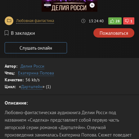
Любовная фантастика
13:24:40
28
1
В закладки
Пожаловаться
Слушать онлайн
Автор:
Делия Росси
Чтец:
Екатерина Попова
Качество:
56 kb/s
Цикл:
«
Дартштейн
» (1)
Описание:
Любовно-фантастическая аудиокнига Делии Росси под
названием «Сиделка» представляет собой первую часть
авторской серии романов «Дартштейн». Озвучкой
произведения занималась Екатерина Попова. Сюжет поведает