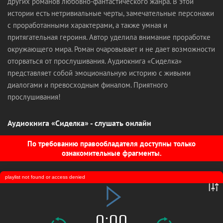
других романов любовно-фантастического жанра. В этой
истории есть нетривиальные черты, замечательные персонажи
с проработанными характерами, а также умная и
притягательная героиня. Автор уделила внимание проработке
окружающего мира. Роман очаровывает и не дает возможности
оторваться от прослушивания. Аудиокнига «Сиделка»
представляет собой эмоциональную историю с живыми
диалогами и превосходным финалом. Приятного
прослушивания!
Аудиокнига «Сиделка» - слушать онлайн
По требованию правообладателя доступны только
ознакомительные фрагменты.
playlist not found or access denied
0:00