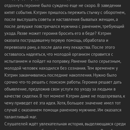
отдохнуть героине было суждено еще не скоро. В заведении
кипят события. Кэтрин пришлось пережить стычку с оборотнем,
после выслушать советы и наставления бывалых женщин, а
после девушке повстречался мужчина с ранением, требующий
ухода. Разве может героиня бросить его в беде? Кэтрин
оказала пострадавшему первую помощь, обработала и
перевязала рану, а после дала ему лекарства. После этого
оставалось надеяться, что молодой организм справится с
испытанием и пойдет на поправку. Ранение было серьезным,
молодой человек находился без сознания. Тем временем у
Кэтрин заканчивались последние накопления. Нужно было
срочно что-то решать с поиском работы. Героиня решает дать
объявление, предложив свои услуги по уходу за людьми в
качестве сиделки. В тот момент Кэтрин даже не подозревала, к
чему приведет её эта идея. Хотя, большее значение имел тот
случай с оказанием помощи раненому мужчине. Им оказался
талантливый маг.
Слушателей ждёт увлекательная история, выделяющаяся среди