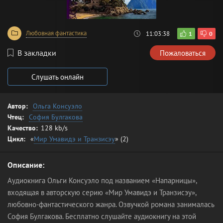
Любовная фантастика
11:03:38
1
0
В закладки
Пожаловаться
Слушать онлайн
Автор:
Ольга Консуэло
Чтец:
София Булгакова
Качество:
128 kb/s
Цикл:
«
Мир Умавидэ и Транзисэу
» (2)
Описание:
Аудиокнига Ольги Консуэло под названием «Напарницы»,
входящая в авторскую серию «Мир Умавидэ и Транзисэу»,
любовно-фантастического жанра. Озвучкой романа занималась
София Булгакова. Бесплатно слушайте аудиокнигу на этой