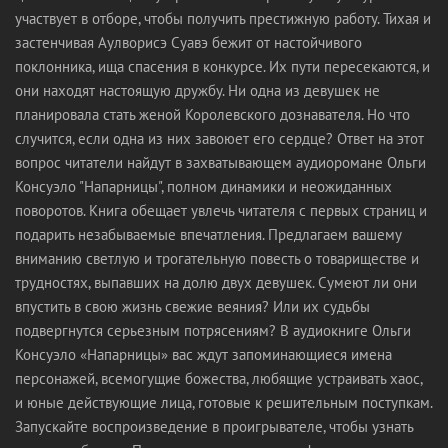
участвует в отборе, чтобы получить престижную работу. Тихая и
застенчивая Аулворисэ Суавэ бежит от настойчивого
поклонника, ища спасения в конкурсе. Их пути пересекаются, и
они находят настоящую дружбу. Ни одна из девушек не
планировала стать женой Королевского дознавателя. Но что
случится, если одна из них завоюет его сердце? Ответ на этот
вопрос читатели найдут в захватывающем аудиоромане Ольги
Консуэло "Напарницы", полном динамики и неожиданных
поворотов. Книга обещает увлечь читателя с первых страниц и
подарить незабываемые впечатления. Предлагаем вашему
вниманию светлую и трогательную повесть о товариществе и
трудностях, выпавших на долю двух девушек. Сумеют ли они
впустить в свою жизнь свежие веяния? Или их судьбы
подвергнутся серьезным потрясениям? В аудиокниге Ольги
Консуэло «Напарницы» вас ждут запоминающиеся имена
персонажей, всемогущие божества, любящие устраивать хаос,
и юные действующие лица, готовые к решительным поступкам.
Запускайте воспроизведение в проигрывателе, чтобы узнать