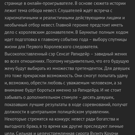
странице в онлайн-проигрывателе. В основе сюжета истории
лежит тема отбора невест. Слушателей ждёт встреча с
харизматичными и реалистичными действующими лицами и
необычный отбор невест. Главной героине предстоит иметь
дело с королевским дознавателем. В Баунилье полным ходом
идет подготовка к главному событию года – выбору спутницы
жизни для Первого Королевского следователя.
Высокопоставленный сэр Сенсат Рапидейр – завидный жених
во всех отношениях. Поэтому неудивительно, что его будущую
жену будут выбирать из множества претенденток. Для девушек
это тоже прекрасная возможность. Они смогут попытать удачу
и, возможно, обрести любовь с уважаемым человеком, а за
внимание будут бороться именно за Рапидейра. И не стоит
забывать о дополнительном стимуле – десять девушек,
показавших лучшие результаты в ходе соревнований, получат
должности в центральном полицейском управлении.
Некоторые стремятся на конкурс невест ради богатства и
выгодного брака, в то время как другие преследуют личные
цели. Сильная и целеустремленная сирота Вуэнту Коурчи