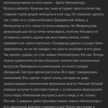
непосредственно в теле князя – брата Императора
Всероссийского. Конечно же, зная историю своего отечества,
главный герой решил вмешаться в её ход. Он пожелал сделать
так, чтобы его страна избежала Гражданской войны, а
Император и его семья остались живыми. Но Февральская
революция достигла точки невозврата, поэтому Михаилу не
оставалось ничего, кроме как возглавить мятеж, чтобы
управлять им самостоятельно. Попаданцу удалось осуществить
задуманное, но он не ожидал, что власть перейдет в его руки.
Так, волею судьбы, он стал новым Императором России. Теперь
перед правителем встало большое количество нерешенных
вопросов. Ввязавшись в революцию, он много раздал
обещаний. Настало время расплаты. Все ждут грандиозных
изменений. Все, кроме старой элиты, которая не рада
происходящим изменениям вертикали власти. Михаил Второй
отважно вступил в противостояние с остальными верхушками
этого мира. Изменения коснулись всего мира, а не только
Россию. С каждым днём противостояние нового Императора с
его заклятыми врагами становится всё более жестоким и