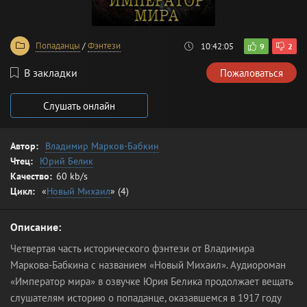
Попаданцы
/
Фэнтези
10:42:05
9
2
В закладки
Пожаловаться
Слушать онлайн
Автор:
Владимир Марков-Бабкин
Чтец:
Юрий Белик
Качество:
60 kb/s
Цикл:
«
Новый Михаил
» (4)
Описание:
Четвертая часть исторического фэнтези от Владимира
Маркова-Бабкина с названием «Новый Михаил». Аудиороман
«Император мира» в озвучке Юрия Белика продолжает вещать
слушателям историю о попаданце, оказавшемся в 1917 году