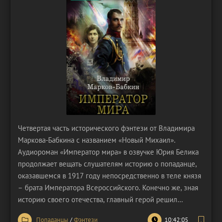
Четвертая часть исторического фэнтези от Владимира
Маркова-Бабкина с названием «Новый Михаил».
Аудиороман «Император мира» в озвучке Юрия Белика
продолжает вещать слушателям историю о попаданце,
оказавшемся в 1917 году непосредственно в теле князя
– брата Императора Всероссийского. Конечно же, зная
историю своего отечества, главный герой решил
вмешаться в её ход. Он пожелал сделать так, чтобы его
Попаданцы
/
Фэнтези
10:42:05