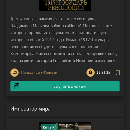
Третья книга в рамках фантастического цикла
Владимира Маркова-Бабкина «Новый Михаил», сюжет
которого предлагает слушателям альтернативную
историю событий 1917 года. Роман «1917: Государь
революции» вы будете слушать в исполнении
Ксеноморфа. Как вы помните из предшествующих книг,
ход развития истории Российской Империи изменился
из-за случая попаданства главного героя в тело брата
Попаданцы
/
Фэнтези
12:53:25
Императора. Когда революция уже созрела, её
невозможно остановить, но есть шанс возглавить
Слушать онлайн
мятежников и направить их
Император мира
Книга #4