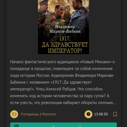
Начало фантастического аудиоцикла «Новый Михаил» о
попаданце в прошлое, повлекшее за собой изменение
хода истории России. Аудиороман Владимира Маркова-
Бабкина с названием «1917: Да здравствует
император!». Чтец Алексей Рубцов. Что способно
изменить ход истории человечества за пару суток? А
если учесть, что революция набирает обороты полным
ходом? А что будет, если наш современный человек по
Попаданцы
/
Фэнтези
13:08:30
имени Михаил Романов, работающий ведущим
менеджером в одной из российских компаний, вдруг