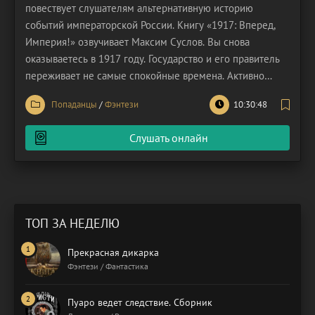
повествует слушателям альтернативную историю
событий императорской России. Книгу «1917: Вперед,
Империя!» озвучивает Максим Суслов. Вы снова
оказываетесь в 1917 году. Государство и его правитель
переживает не самые спокойные времена. Активно
разворачиваются революционные действия, которые
Попаданцы
/
Фэнтези
10:30:48
инициировал и возглавил Михаил II. Российская
Империя со дня на день должна начать активное
Слушать онлайн
наступление по
ТОП ЗА НЕДЕЛЮ
Прекрасная дикарка
Фэнтези / Фантастика
Пуаро ведет следствие. Сборник