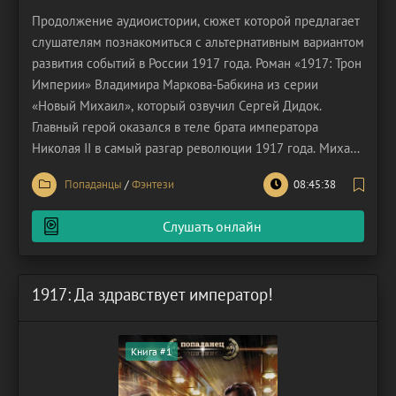
Продолжение аудиоистории, сюжет которой предлагает
слушателям познакомиться с альтернативным вариантом
развития событий в России 1917 года. Роман «1917: Трон
Империи» Владимира Маркова-Бабкина из серии
«Новый Михаил», который озвучил Сергей Дидок.
Главный герой оказался в теле брата императора
Николая II в самый разгар революции 1917 года. Михаил
– наш современник, которому суждено было изменить
Попаданцы
/
Фэнтези
08:45:38
течение истории, избавив Россию от Гражданской войны
и хаоса. Как это можно сделать? Сложно, но
Слушать онлайн
1917: Да здравствует император!
Книга #1