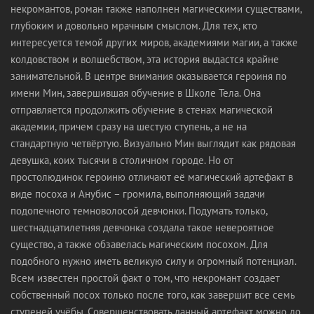
некромантов, роман также наполнен магическими существами,
глубоким и довольно мрачным смыслом. Для тех, кто
интересуется темой других миров, академиями магии, а также
колдовством и волшебством, эта история выдастся крайне
занимательной. В центре внимания оказывается героиня по
имени Мин, завершившая обучение в Школе Тела. Она
отправляется продолжить обучение в стенах магической
академии, причем сразу на шестую ступень, а не на
стандартную четвёртую. Визуально Мин выглядит как рядовая
девушка, коих тысячи в столичном городе. Но от
простолюдинок героиню отличают её магический артефакт в
виде посоха и Анубис – громила, выполняющий задачи
подопечного темноволосой девчонки. Подумать только,
шестнадцатилетняя девчонка создала такое невероятное
существо, а также обзавелась магическим посохом. Для
подобного нужно иметь великую силу и огромный потенциал.
Всем известен простой факт о том, что некромант создает
собственный посох только после того, как завершит все семь
ступеней учёбы. Совершенствовать данный артефакт можно до