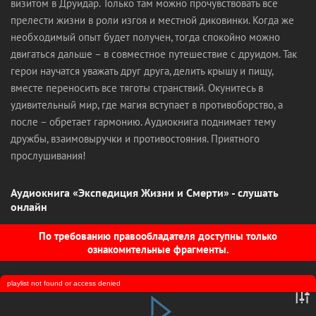
визитом в Друидар. Только там можно прочувствовать все
прелести жизни в роли изгоя и местной диковинки. Когда же
необходимый опыт будет получен, тогда спокойно можно
двигаться дальше – в совместное путешествие с друидом. Так
герои научатся уважать друг друга, делить крышу и пищу,
вместе переносить все тяготы странствий. Окунитесь в
удивительный мир, где магия вступает в противоборство, а
после – обретает гармонию. Аудиокнига поднимает тему
дружбы, взаимовыручки и противостояния. Приятного
прослушивания!
Аудиокнига «Экспедиция Жизни и Смерти» - слушать
онлайн
По требованию правообладателя доступны только
ознакомительные фрагменты.
playlist not found or access denied