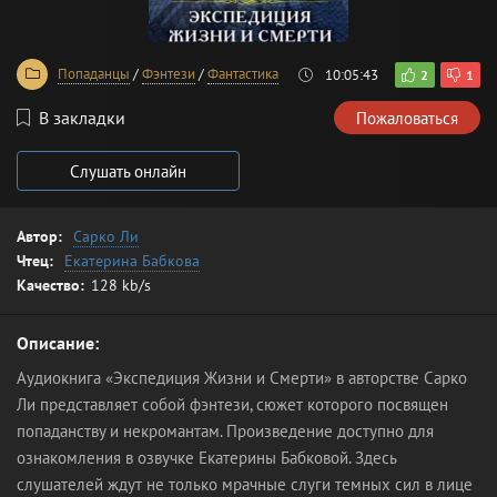
Попаданцы
/
Фэнтези
/
Фантастика
10:05:43
2
1
В закладки
Пожаловаться
Слушать онлайн
Автор:
Сарко Ли
Чтец:
Екатерина Бабкова
Качество:
128 kb/s
Описание:
Аудиокнига «Экспедиция Жизни и Смерти» в авторстве Сарко
Ли представляет собой фэнтези, сюжет которого посвящен
попаданству и некромантам. Произведение доступно для
ознакомления в озвучке Екатерины Бабковой. Здесь
слушателей ждут не только мрачные слуги темных сил в лице