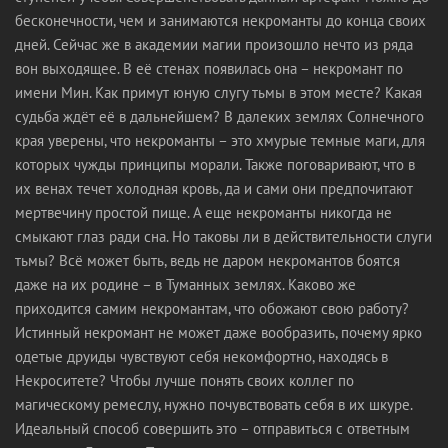
бесконечности, чем и занимаются некроманты до конца своих
дней. Сейчас же в академии магии произошло нечто из ряда
вон выходящее. В её стенах появилась она – некромант по
имени Мин. Как примут юную слугу тьмы в этом месте? Какая
судьба ждёт её в дальнейшем? В далеких землях Солнечного
края уверены, что некроманты – это хмурые темные маги, для
которых чужды принципы морали. Также поговаривают, что в
их венах течет холодная кровь, да и сами они предпочитают
мертвечину простой пище. А еще некроманты никогда не
смыкают глаз ради сна. Но таковы ли в действительности слуги
тьмы? Всё может быть, ведь не даром некромантов боятся
даже на их родине – в Туманных землях. Каково же
приходится самим некромантам, что обожают свою работу?
Истинный некромант не может даже вообразить, почему ярко
одетые друиды чувствуют себя некомфортно, находясь в
Некроситете? Чтобы лучше понять своих коллег по
магическому ремеслу, нужно почувствовать себя в их шкуре.
Идеальный способ совершить это – отправиться с ответным