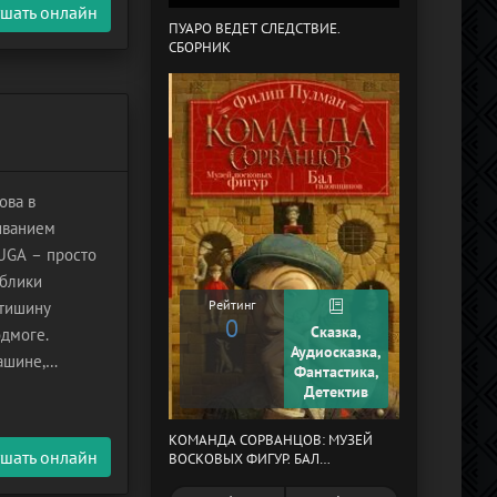
шать онлайн
ПУАРО ВЕДЕТ СЛЕДСТВИЕ.
СБОРНИК
В СТРАНЕ ДРЕ
ова в
иванием
UGA – просто
 блики
Рейтинг
 тишину
0
Сказка,
одмоге.
Рейтинг
Аудиосказка,
ашине,
0
Фантастика,
мощь патруль,
Детектив
КОМАНДА СОРВАНЦОВ: МУЗЕЙ
МЕРТВЫЙ АУЛ
шать онлайн
ВОСКОВЫХ ФИГУР. БАЛ
ГАЗОВЩИКОВ