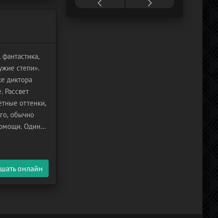
 фантастика,
ужие степи».
е диктора
. Рассвет
етные оттенки,
ого, обычно
помощи. Один
м
шать онлайн