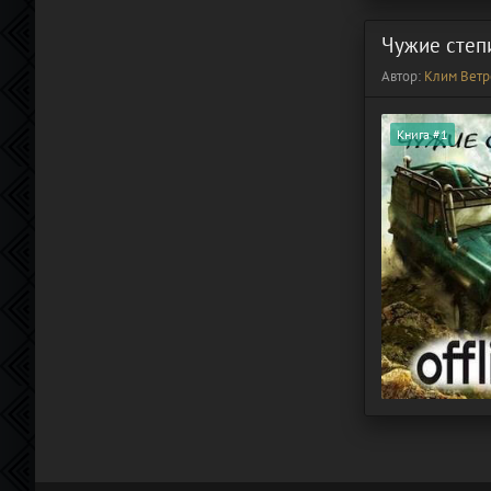
Чужие степ
Автор:
Клим Ветр
Книга #1