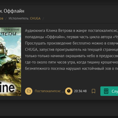
и. Оффлайн
ов
Исполнитель:
CHUGA
Аудиокнига Клима Ветрова в жанре постапокалипсис,
попаданцы «Оффлайн», первая часть цикла автора «Ч
Прослушать произведение бесплатно можно в озвучк
CHUGA, запустив проигрыватель на текущей странице
только-только начинал окрашивать небо в предрассв
где-то около пяти часов утра, когда тишину крошечн
безмятежного поселка нарушил настойчивый зов о 
из местных жителей, столкнувшись с непреодолимы
препятствием при
Слу
Постапокалипсис
/
Попаданцы
20:36:48
/
Фантастика