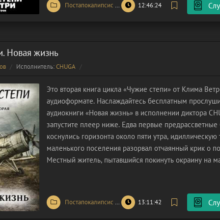
Слу
Постапокалипсис
/
Попаданцы
12:46:24
/
Фантастика
и. Новая жизнь
ов
Исполнитель:
CHUGA
Это вторая книга цикла «Чужие степи» от Клима Ветр
аудиоформате. Наслаждайтесь бесплатным прослуш
аудиокниги «Новая жизнь» в исполнении диктора CH
запустите плеер ниже. Едва первые предрассветные
коснулись горизонта около пяти утра, идиллическую
маленького поселения разорвал отчаянный крик о п
Местный житель, пытавшийся покинуть окраину на м
наткнулся на непреодолимый барьер и позвал на по
дежуривший неподалеку. Полицейские
Слу
Постапокалипсис
/
Попаданцы
13:11:42