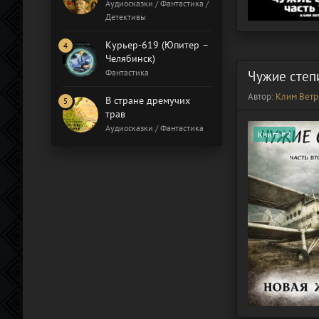
Бал газовщиков
Аудиосказки / Фантастика /
Детективы
Курьер-619 (Юпитер –
Челябинск)
Фантастика
Чужие степ
Автор:
Клим Ветр
В стране дремучих
трав
Аудиосказки / Фантастика
Книга #2