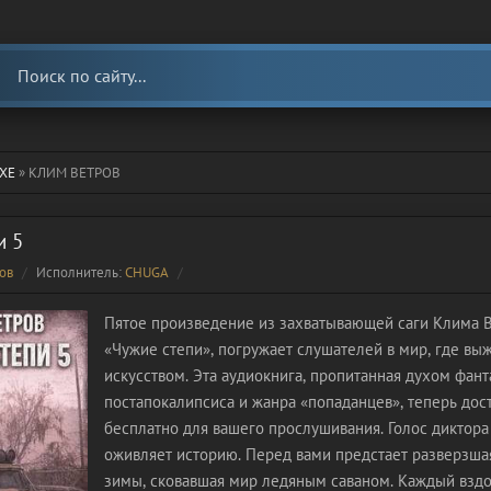
ХЕ
» КЛИМ ВЕТРОВ
и 5
ов
Исполнитель:
CHUGA
Пятое произведение из захватывающей саги Клима В
«Чужие степи», погружает слушателей в мир, где вы
искусством. Эта аудиокнига, пропитанная духом фант
постапокалипсиса и жанра «попаданцев», теперь дос
бесплатно для вашего прослушивания. Голос диктор
оживляет историю. Перед вами предстает разверзша
зимы, сковавшая мир ледяным саваном. Каждый вздо