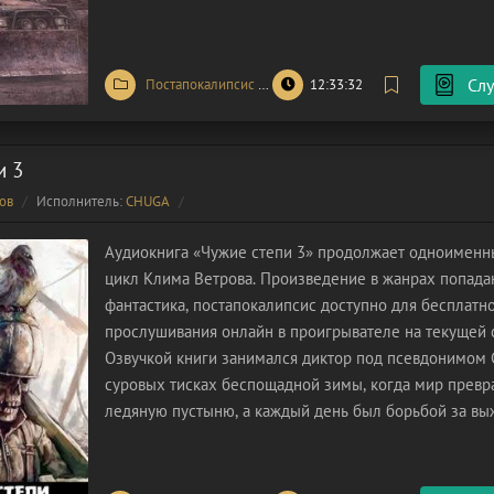
борьба, каждый рассвет – новое испытание. Осколки
горстка выживших, ведут неравный
Слу
Постапокалипсис
/
Попаданцы
12:33:32
/
Фантастика
и 3
ов
Исполнитель:
CHUGA
Аудиокнига «Чужие степи 3» продолжает одноименн
цикл Клима Ветрова. Произведение в жанрах попада
фантастика, постапокалипсис доступно для бесплатн
прослушивания онлайн в проигрывателе на текущей 
Озвучкой книги занимался диктор под псевдонимом
суровых тисках беспощадной зимы, когда мир превр
ледяную пустыню, а каждый день был борьбой за вы
небольшая группа чудом уцелевших вела отчаянную 
голода. Возглавлял эту обреченную эскадру