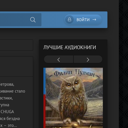
ВОЙТИ
ЛУЧШИЕ АУДИОКНИГИ
етрова,
живание стало
астики,
тупна
а CHUGA
яся бездна
х – это