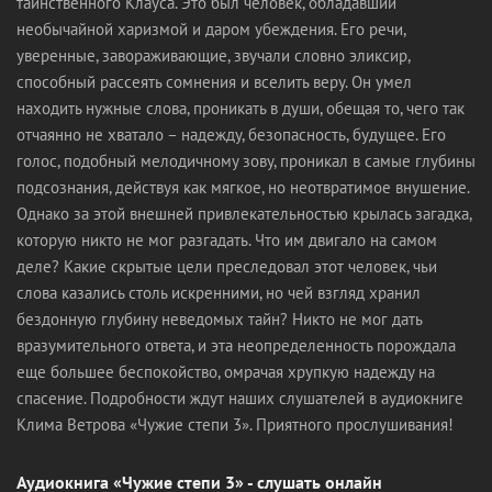
таинственного Клауса. Это был человек, обладавший
необычайной харизмой и даром убеждения. Его речи,
уверенные, завораживающие, звучали словно эликсир,
способный рассеять сомнения и вселить веру. Он умел
находить нужные слова, проникать в души, обещая то, чего так
отчаянно не хватало – надежду, безопасность, будущее. Его
голос, подобный мелодичному зову, проникал в самые глубины
подсознания, действуя как мягкое, но неотвратимое внушение.
Однако за этой внешней привлекательностью крылась загадка,
которую никто не мог разгадать. Что им двигало на самом
деле? Какие скрытые цели преследовал этот человек, чьи
слова казались столь искренними, но чей взгляд хранил
бездонную глубину неведомых тайн? Никто не мог дать
вразумительного ответа, и эта неопределенность порождала
еще большее беспокойство, омрачая хрупкую надежду на
спасение. Подробности ждут наших слушателей в аудиокниге
Клима Ветрова «Чужие степи 3». Приятного прослушивания!
Аудиокнига «Чужие степи 3» - слушать онлайн