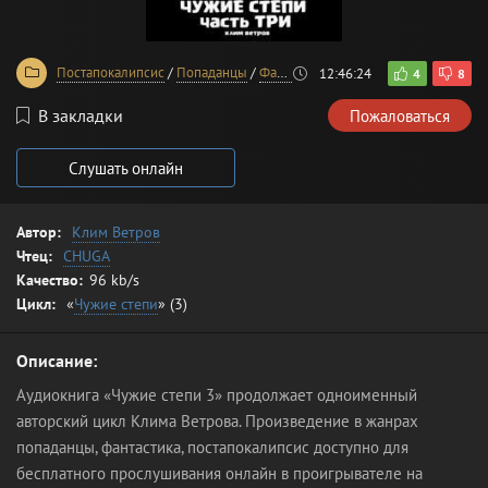
Постапокалипсис
/
Попаданцы
/
Фантастика
12:46:24
4
8
В закладки
Пожаловаться
Слушать онлайн
Автор:
Клим Ветров
Чтец:
CHUGA
Качество:
96 kb/s
Цикл:
«
Чужие степи
» (3)
Описание:
Аудиокнига «Чужие степи 3» продолжает одноименный
авторский цикл Клима Ветрова. Произведение в жанрах
попаданцы, фантастика, постапокалипсис доступно для
бесплатного прослушивания онлайн в проигрывателе на