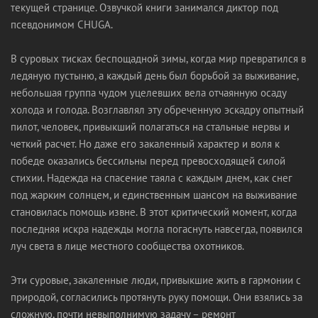
текущей странице. Озвучкой книги занимался диктор под
псевдонимом CHUGA.
В суровых тисках беспощадной зимы, когда мир превратился в
ледяную пустыню, а каждый день был борьбой за выживание,
небольшая группа чудом уцелевших вела отчаянную осаду
холода и голода. Возглавлял эту обреченную эскадру опытный
пилот, человек, привыкший полагаться на стальные нервы и
четкий расчет. Но даже его закаленный характер и воля к
победе оказались бессильны перед превосходящей силой
стихии. Надежда на спасение таяла с каждым днем, как снег
под жарким солнцем, и единственным шансом на выживание
становилась помощь извне. В этот критический момент, когда
последняя искра надежды могла погаснуть навсегда, появился
луч света в лице местного сообщества охотников.
Эти суровые, закаленные люди, привыкшие жить в гармонии с
природой, согласились протянуть руку помощи. Они взялись за
сложную, почти невыполнимую задачу – ремонт