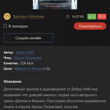
Триллеры
/
Детективы
14:27:05
2
5
В закладки
Пожаловаться
Слушать онлайн
Автор:
Дебра Уэбб
Чтец:
Ирина Патракова
Качество:
128 kb/s
Цикл:
«
Девлин и Фалько
» (1)
Описание:
Детективный триллер в аудиоформате от Дебры Уэбб под
названием «Не доверяй никому», первая часть авторского
цикла «Девлин и Фалько». Прослушать бесплатно аудиоверсию
можно в озвучке Ирины Патраковой, запустив