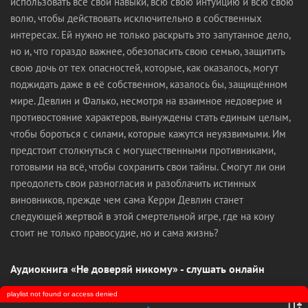
использовать все свои навыки, всю свою интуицию и всю свою
волю, чтобы действовать исключительно в собственных
интересах. Ей нужно не только раскрыть это запутанное дело,
но и, что гораздо важнее, обезопасить свою семью, защитить
свою дочь от тех опасностей, которые, как оказалось, могут
поджидать даже в её собственном, казалось бы, защищённом
мире. Девлин и Фалько, несмотря на взаимное недоверие и
противостояние характеров, вынуждены стать единым целым,
чтобы бороться с силами, которые кажутся неуязвимыми. Им
предстоит столкнуться с могущественными противниками,
готовыми на всё, чтобы сохранить свои тайны. Смогут ли они
преодолеть свои разногласия и разоблачить истинных
виновников, прежде чем сама Керри Девлин станет
следующей жертвой в этой смертельной игре, где на кону
стоит не только правосудие, но и сама жизнь?
Аудиокнига «Не доверяй никому» - слушать онлайн
playlist not found or access denied