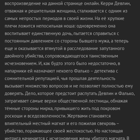
воспроизведение на данной странице онлайн. Керри Девлин,
отважная и решительная женщина, сталкивается с одним из
самых непростых периодов в своей жизни. На её хрупкие
плечи ложится непосильная ноша: одновременно она
воспитывает единственную дочь, пытается справиться с
постоянным давлением со стороны бывшего мужа, а теперь
еще и оказывается втянутой в расследование запутанного
двойного убийства, сопровождающегося таинственным
исчезновением. И, как будто этого было недостаточно, в
напарники ей назначают некоего Фалько – детектива с
сомнительной репутацией, чья прошлая деятельность
вызывает множество вопросов и не позволяет полностью ему
доверять. Дело, которое предстоит распутать Девлин и Фалько,
затрагивает самые верхи общественной лестницы, обнажая
тёмные стороны мирка, привыкшего жить под покровом
роскоши и вседозволенности. Жертвами становятся
влиятельный местный магнат и его пожилая свекровь –
убийство, поражающее своей жестокостью. Но настоящая
интрига начинается с исчезновения жены убитого магната. В