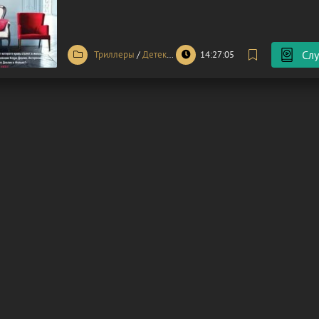
воспитывает единственную дочь, пытается справитьс
давлением
Слу
Триллеры
/
Детективы
14:27:05