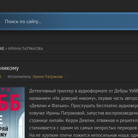
ХЕ
» ИРИНА ПАТРАКОВА
 никому
б
Исполнитель:
Ирина Патракова
Детективный триллер в аудиоформате от Дебры Уэбб
названием «Не доверяй никому», первая часть автор
«Девлин и Фалько». Прослушать бесплатно аудиове
озвучке Ирины Патраковой, запустив воспроизведен
странице онлайн. Керри Девлин, отважная и решите
сталкивается с одним из самых непростых периодов 
На её хрупкие плечи ложится непосильная ноша: од