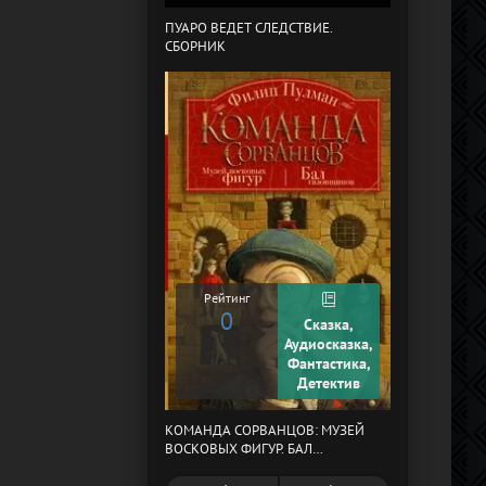
ПУАРО ВЕДЕТ СЛЕДСТВИЕ.
СБОРНИК
В СТРАНЕ ДРЕ
Рейтинг
0
Сказка,
Рейтинг
Аудиосказка,
0
Фантастика,
Детектив
КОМАНДА СОРВАНЦОВ: МУЗЕЙ
МЕРТВЫЙ АУЛ
ВОСКОВЫХ ФИГУР. БАЛ
ГАЗОВЩИКОВ