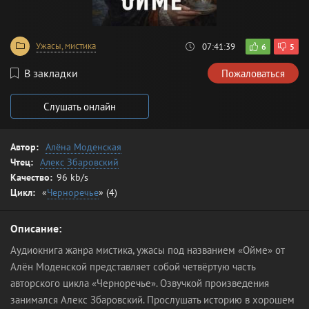
Ужасы, мистика
07:41:39
6
5
В закладки
Пожаловаться
Слушать онлайн
Автор:
Алёна Моденская
Чтец:
Алекс Збаровский
Качество:
96 kb/s
Цикл:
«
Черноречье
» (4)
Описание:
Аудиокнига жанра мистика, ужасы под названием «Ойме» от
Алён Моденской представляет собой четвёртую часть
авторского цикла «Черноречье». Озвучкой произведения
занимался Алекс Збаровский. Прослушать историю в хорошем