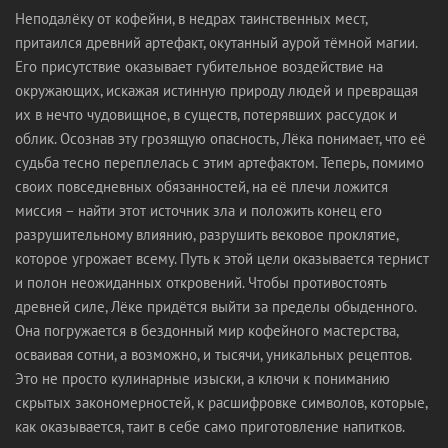
Неподалёку от кофейни, в недрах таинственных мест,
притаился древний артефакт, окутанный аурой тёмной магии.
Его присутствие оказывает губительное воздействие на
окружающих, искажая истинную природу людей и превращая
их в нечто чудовищное, в существ, потерявших рассудок и
облик. Осознав эту грозящую опасность, Лёка понимает, что её
судьба тесно переплелась с этим артефактом. Теперь, помимо
своих повседневных обязанностей, на её плечи ложится
миссия – найти этот источник зла и положить конец его
разрушительному влиянию, разрушить вековое проклятие,
которое угрожает всему. Путь к этой цели оказывается тернист
и полон неожиданных откровений. Чтобы противостоять
древней силе, Лёке придётся выйти за пределы обыденного.
Она погружается в бездонный мир кофейного мастерства,
осваивая сотни, а возможно, и тысячи, уникальных рецептов.
Это не просто кулинарные изыски, а ключи к пониманию
скрытых закономерностей, к расшифровке символов, которые,
как оказывается, таит в себе само приготовление напитков.