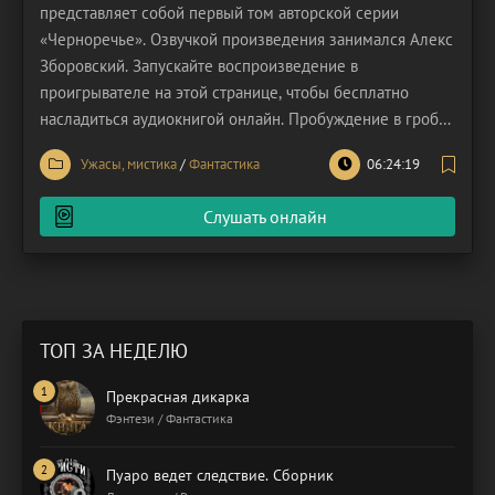
представляет собой первый том авторской серии
«Черноречье». Озвучкой произведения занимался Алекс
Зборовский. Запускайте воспроизведение в
проигрывателе на этой странице, чтобы бесплатно
насладиться аудиокнигой онлайн. Пробуждение в гробу
– лишь начало кошмара для Данила Дроздова,
Ужасы, мистика
/
Фантастика
06:24:19
молодого, преуспевающего нотариуса, чья жизнь
внезапно оборачивается трагедией. Он приходит в себя
Слушать онлайн
на собственных похоронах,
ТОП ЗА НЕДЕЛЮ
Прекрасная дикарка
Фэнтези / Фантастика
Пуаро ведет следствие. Сборник