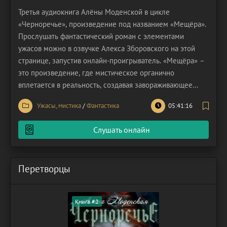
Третья аудиокнига Алёны Моденской в цикле
«Черноречье», произведение под названием «Мещёра».
Прослушать фантастический роман с элементами
ужасов можно в озвучке Алекса Зборовского на этой
странице, запустив онлайн-проигрыватель. «Мещёра» –
это произведение, где мистическое органично
вплетается в реальность, создавая завораживающее
впечатление. Реализм здесь проявляется не в
Ужасы, мистика
/
Фантастика
05:41:16
исчерпывающих объяснениях сверхъестественного, а в
умении автора оставить простор для домыслов,
Слушать онлайн
приглашая читателя
Перетворцы
Книга #2