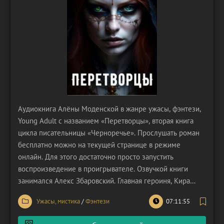
Аудиокнига Алёны Моденской в жанре ужасы, фэнтези,
Young Adult с названием «Перетворцы», вторая книга
цикла писательницы «Черноречье». Прослушать роман
бесплатно можно на текущей странице в режиме
онлайн. Для этого достаточно просто запустить
воспроизведение в проигрывателе. Озвучкой книги
занимался Алекс Збаровский. Главная героиня, Кира
Кашина, переживает типичный кризис «четверти жизни».
Ужасы, мистика
/
Фэнтези
07:11:55
Она бросает престижный юридический факультет ради
мечты стать художницей, чем провоцирует грандиозный