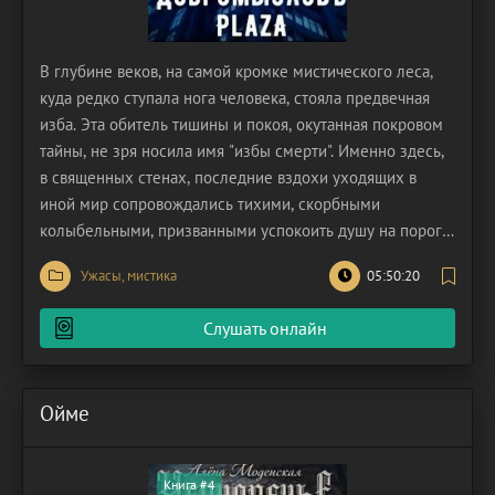
В глубине веков, на самой кромке мистического леса,
куда редко ступала нога человека, стояла предвечная
изба. Эта обитель тишины и покоя, окутанная покровом
тайны, не зря носила имя "избы смерти". Именно здесь,
в священных стенах, последние вздохи уходящих в
иной мир сопровождались тихими, скорбными
колыбельными, призванными успокоить душу на пороге
вечности. Это было место, где грань между явью и
Ужасы, мистика
05:50:20
потусторонним стиралась, а время текло по своим,
неведомым законам. Но времена меняются, и теперь
Слушать онлайн
Ойме
Книга #4