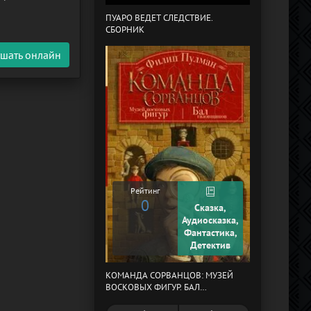
короля,
ПУАРО ВЕДЕТ СЛЕДСТВИЕ.
СБОРНИК
В СТРАНЕ ДРЕ
шать онлайн
Рейтинг
0
Сказка,
Рейтинг
Аудиосказка,
0
Фантастика,
Детектив
КОМАНДА СОРВАНЦОВ: МУЗЕЙ
МЕРТВЫЙ АУЛ
ВОСКОВЫХ ФИГУР. БАЛ
ГАЗОВЩИКОВ