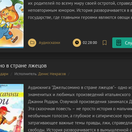
их родителей по всему миру своей остротой, справе
неповторимым юмором. История разворачивается в
государстве, где главными героями являются овощи 
наделенные человеческими чертами и характерами. 
Чиполлино, –
Слу
Аудиосказки
02:28:00
о в стране лжецов
одари
Исполнитель:
Денис Некрасов
Аудиокнига "Джельсомино в стране лжецов"– одно и
знаменитых и любимых произведений итальянского 
Джанни Родари. Озвучкой произведения занимался Д
Эта сказочная повесть – не просто история о мальчи
необычным голосом, а глубокое и сатирическое про
затрагивающее важные темы правды, лжи, справедли
свободы. История разворачивается в вымышленной с