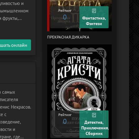
дливостью и
Рейтинг
0
 вымышленном
Рейтинг
0
и фрукты,
Фантастика,
Фэнтези
Главный герой,
ПРЕКРАСНАЯ ДИКАРКА
КУРЬЕР-619 (
ЧЕЛЯБИНСК)
шать онлайн
з самых
писателя
енис Некрасов.
ке с
Рейтинг
0
Рейтинг
изведение,
Детектив,
+2
Приключения,
вости и
Сборник
тране, где