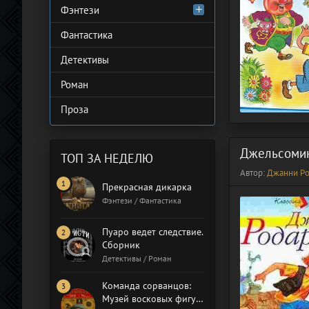
Фэнтези
Фантастика
Детективы
Роман
Проза
Джельсомин
ТОП ЗА НЕДЕЛЮ
Автор:
Джанни Р
Прекрасная дикарка
Фэнтези / Фантастика
Пуаро ведет следствие.
Сборник
Детективы / Роман
Команда сорванцов:
Музей восковых фигур.