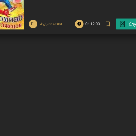
царит абсолютная ложь. Все жители, включая самого 
вынуждены жить в атмосфере обмана.
Слу
Аудиосказки
04:12:00