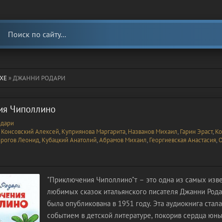
ХЕ
» ДЖАННИ РОДАРИ
ия Чиполлино
одари
:
Консовский Алексей
,
Куприянова Маргарита
,
Названов Михаил
,
Гарин Эраст
,
Ко
рогов Леонид
,
Кубацкий Анатолий
,
Абрамов Михаил
,
Георгиевская Анастасия
,
О
"Приключения Чиполлино"т – это одна из самых изв
любимых сказок итальянского писателя Джанни Рода
была опубликована в 1951 году. Эта аудиокнига стал
событием в детской литературе, покорив сердца юны