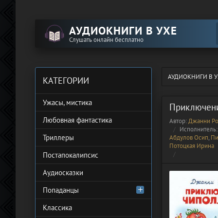
АУДИОКНИГИ В УХЕ
Слушать онлайн бесплатно
АУДИОКНИГИ В У
КАТЕГОРИИ
Ужасы, мистика
Приключен
Любовная фантастика
Автор:
Джанни Р
Исполнитель
Триллеры
Абдулов Осип
,
Пи
Потоцкая Ирина
Постапокалипсис
Аудиосказки
Попаданцы
Классика