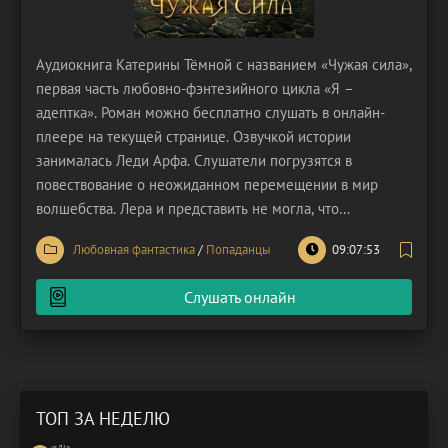
Аудиокнига Катерины Тёмной с названием «Чужая сила»,
первая часть любовно-фэнтезийного цикла «Я –
адептка». Роман можно бесплатно слушать в онлайн-
плеере на текущей странице. Озвучкой истории
занималась Леди Арфа. Слушатели погрузятся в
повествование о неожиданном перемещении в мир
волшебства. Лера и представить не могла, что
безобидное развлечение у фонтана на ВДНХ обернется
Любовная фантастика
/
Попаданцы
09:07:53
для нее порталом в другую реальность. Нырнув в
прохладную воду, она внезапно оказалась в
Слушать онлайн
средневековом антураже, но уже
ТОП ЗА НЕДЕЛЮ