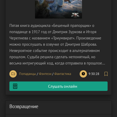
Пятая книга аудиоцикла «Бешеный прапорщик» о
попаданце в 1917 год от Дмитрия Зуркова и Игоря
Черепнева с названием «Триумвират». Произведение
можно прослушать в озвучке от Дмитрия Шаброва.
Невероятное событие происходит в альтернативном
прошлом. Судьба решила сделать непонятный, но
весьма интригующий ход, когда отправила в прошлое
сразу трех людей из двадцать первого века. Здесь, в
Попаданцы
/
Фэнтези
/
Фантастика
9:30:28
1917, они повстречались друг с другом. Но с какой
целью всё это свершилось? Почему пути трёх людей-
Слушать онлайн
попаданцев
Возвращение