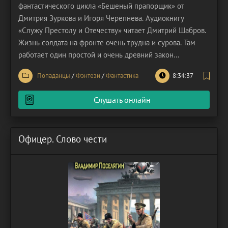
фантастического цикла «Бешеный прапорщик» от
Дмитрия Зуркова и Игоря Черепнева. Аудиокнигу
«Служу Престолу и Отечеству» читает Дмитрий Шабров.
Жизнь солдата на фронте очень трудна и сурова. Там
работает один простой и очень древний закон
человечества: «Убьешь ты или убьют тебя». Главный
Попаданцы
/
Фэнтези
/
Фантастика
8:34:37
герой сидит в окопе, а через сто метров от него в таком
же окопе сидят враги, высматривая его в прицел
Слушать онлайн
пулемета. Но наш
Офицер. Слово чести