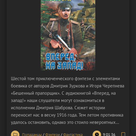
Шестой том приключенческого фэнтези с элементами
боевика от авторов Дмитрия Зуркова и Игоря Черепнева
«Бешенный прапорщик». С аудиокнигой «Вперед, на
запад!» наши слушатели могут ознакомиться в
исполнении Дмитрия Шаброва. Сюжет истории
переносит нас в весну 1916 года. Тем летом противника
удалось остановить, однако это стоило невероятных
усилий и жертв. Враг не терял времени напрасно – он
Попаданцы
/
Фэнтези
/
Фантастика
9:01:36