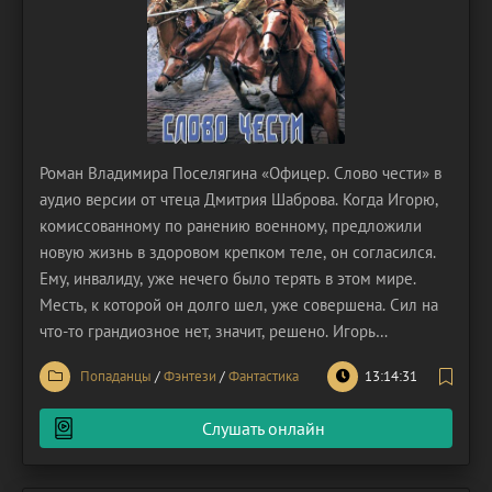
Роман Владимира Поселягина «Офицер. Слово чести» в
аудио версии от чтеца Дмитрия Шаброва. Когда Игорю,
комиссованному по ранению военному, предложили
новую жизнь в здоровом крепком теле, он согласился.
Ему, инвалиду, уже нечего было терять в этом мире.
Месть, к которой он долго шел, уже совершена. Сил на
что-то грандиозное нет, значит, решено. Игорь
возвращается в прошлое. Ему предстоит покинуть Союз
Попаданцы
/
Фэнтези
/
Фантастика
13:14:31
и отправиться жить заграницу. Условие – иметь при себе
оружие и уметь с ним обращаться. Вдали
Слушать онлайн