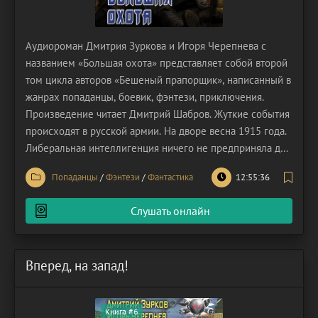
Аудиороман Дмитрия Зуркова и Игоря Черепнева с
названием «Большая охота» представляет собой второй
том цикла авторов «Бешеный прапорщик», написанный в
жанрах попаданцы, боевик, фэнтези, приключения.
Произведение читает Дмитрий Шабров. Жуткие события
происходят в русской армии. На дворе весна 1915 года.
Либеральная интеллигенция ничего не предприняла для
победы своей страны. Вынужденное отступление войск
Попаданцы
/
Фэнтези
/
Фантастика
12:55:36
в это время прозвали «великим драпом». А всё из-за
чего? У солдат нечем вести бой – ни
Слушать онлайн
Вперед, на запад!
Книга #6