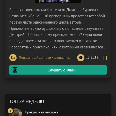
Боевик с элементами фэнтези от Дмитрия Зуркова с
названием «Бешенный прапорщик» представляет собой
первую часть одноименного цикла автора.
Приключенческую аудиокнигу о попаданце озвучивает
Дмитрий Шабров. К чему приводят мечты? Одни люди
проводят время за чтением книг, мечтая о таких же
невероятных приключениях, с которыми сталкиваются
главные герои. Мечтают совершать подвиги, спасать
Попаданцы
/
Фэнтези
/
Фантастика
11:11:56
миры, участвовать в сражениях. Другие лежат на
солдатской кровати в части после отбоя, мечтая стать
Слушать онлайн
офицерами и
ТОП ЗА НЕДЕЛЮ
Прекрасная дикарка