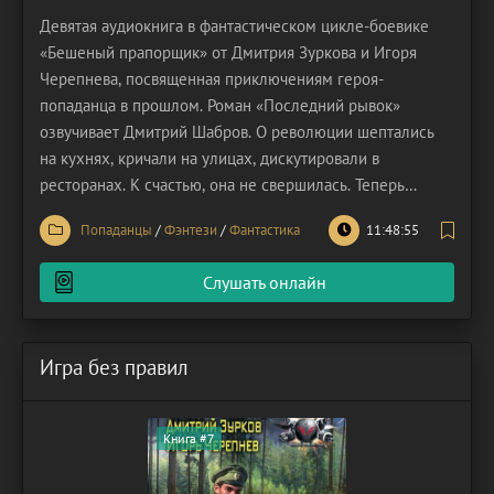
Девятая аудиокнига в фантастическом цикле-боевике
«Бешеный прапорщик» от Дмитрия Зуркова и Игоря
Черепнева, посвященная приключениям героя-
попаданца в прошлом. Роман «Последний рывок»
озвучивает Дмитрий Шабров. О революции шептались
на кухнях, кричали на улицах, дискутировали в
ресторанах. К счастью, она не свершилась. Теперь
предстоит навести порядок в стране, которую «друзья» с
Попаданцы
/
Фэнтези
/
Фантастика
11:48:55
Запада пытались всячески расшатать, намекая на
необходимость революционных действий. Благо, есть
Слушать онлайн
кому решать эту
Игра без правил
Книга #7