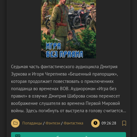
Седьмая часть фантастического аудиоцикла Дмитрия
Зуркова и Игоря Черепнева «Бешенный прапорщик»,
которая продолжает повествовать о приключениях
попаданца во временах ВОВ. Аудиороман «Игра без
правил» в озвучке Дмитрия Шаброва снова перенесет
воображение слушателя во времена Первой Мировой
войны. Здесь погибнуть от выстрела в голову считается
за милость, поскольку вокруг происходит кромешный
Попаданцы
/
Фэнтези
/
Фантастика
09:26:28
ад! Враги, союзные войска, Антанта, центральные
государства… Никому из них не выгодно, чтобы Россия