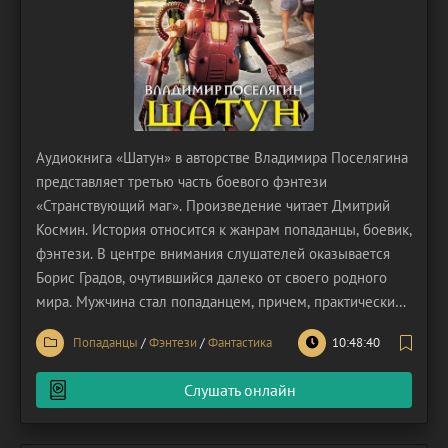
Аудиокнига «Шатун» в авторстве Владимира Поселягина
представляет третью часть боевого фэнтези
«Странствующий маг». Произведение читает Дмитрий
Космин. История относится к жанрам попаданцы, боевик,
фэнтези. В центре внимания слушателей оказывается
Борис Градов, очутившийся далеко от своего родного
мира. Мужчина стал попаданцем, причем, практически
по доброй воле. Землянин согласился принять участие в
Попаданцы
/
Фэнтези
/
Фантастика
10:48:40
научном эксперименте, точнее сказать, был обманут
олигархом, проживающим с ним по соседству.
Слушать онлайн