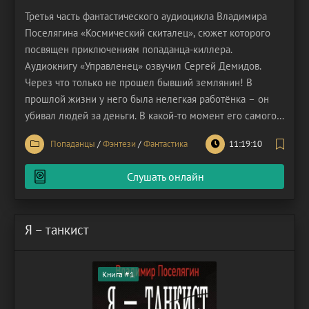
Третья часть фантастического аудиоцикла Владимира
Поселягина «Космический скиталец», сюжет которого
посвящен приключениям попаданца-киллера.
Аудиокнигу «Управленец» озвучил Сергей Демидов.
Через что только не прошел бывший землянин! В
прошлой жизни у него была нелегкая работёнка – он
убивал людей за деньги. В какой-то момент его самого
настигла пуля, киллер погиб во время выполнения
Попаданцы
/
Фэнтези
/
Фантастика
11:19:10
задания. Каково же было удивление опытного убийцы,
когда он обнаружил себя в теле одиннадцатилетнего
Слушать онлайн
мальчишки.
Я – танкист
Книга #1