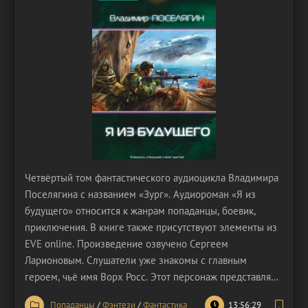
Четвёртый том фантастического аудиоцикла Владимира
Поселягина с названием «Зург». Аудиороман «Я из
будущего» относится к жанрам попаданцы, боевик,
приключения. В книге также присутствуют элементы из
EVE online. Произведение озвучено Сергеем
Ларионовым. Слушатели уже знакомы с главным
героем, чьё имя Ворх Росс. Этот персонаж представляет
собой уникальный типаж человека, поскольку попаданцу
Попаданцы
/
Фэнтези
/
Фантастика
13:56:29