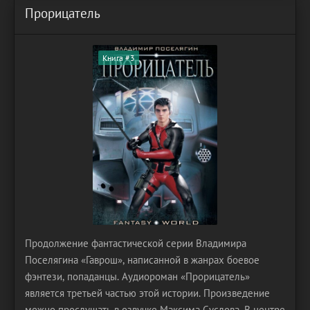
Прорицатель
Книга #3
Продолжение фантастической серии Владимира
Поселягина «Гаврош», написанной в жанрах боевое
фэнтези, попаданцы. Аудиороман «Прорицатель»
является третьей частью этой истории. Произведение
можно прослушать в озвучке Максима Суслова. В центре