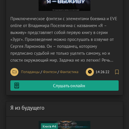
Приключенческое фэнтези с элементами боевика и EVE
online от Владимира Поселягина с названием «Я –
выживу» представляет собой первую книгу в серии
«Зург». Произведение можно прослушать в озвучке от
Сергея Ларионова. Он – попаданец, которому
предписано судьбой не только уцелеть самому, но и
спасти окружающий мир. Задачка не из легких! Речь
идёт о человеке по имени Валентин. Он был одним из
Попаданцы
/
Фэнтези
/
Фантастика
14:26:22
пассажиров авиарейса, потерпевшего катастрофу. Герой
погиб в ходе крушения авиалайнера, но в скором
Слушать онлайн
времени
Я из будущего
Книга #4