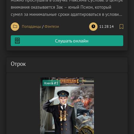
внимания оказывается Зак – юный Псион, который
сумел за минимальные сроки адаптироваться в условиях
новой вселенной. Попаданец ознакомился с её
Попаданцы
/
Фэнтези
11:28:14
гласными и негласными правилами, принципами и
законами. Он не отсиживался на дне, когда повсеместно
Слушать онлайн
бушевал
Отрок
Книга #1