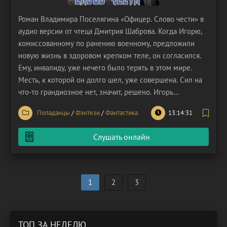
Роман Владимира Поселягина «Офицер. Слово чести» в
аудио версии от чтеца Дмитрия Шаброва. Когда Игорю,
комиссованному по ранению военному, предложили
новую жизнь в здоровом крепком теле, он согласился.
Ему, инвалиду, уже нечего было терять в этом мире.
Месть, к которой он долго шел, уже совершена. Сил на
что-то грандиозное нет, значит, решено. Игорь
возвращается в прошлое. Ему предстоит покинуть Союз
Попаданцы
/
Фэнтези
/
Фантастика
13:14:31
и отправиться жить заграницу. Условие – иметь при себе
оружие и уметь с ним обращаться. Вдали
Слушать онлайн
1
2
3
ТОП ЗА НЕДЕЛЮ