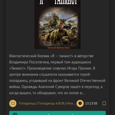
Фантастический боевик «Я – танкист» в авторстве
Владимира Поселягина, первый том аудиоцикла
«Танкист». Произведение озвучил Игорь Пронин. В
центре внимания слушателя оказывается герой-
попаданец, угодивший на фронт Великой Отечественной
войны. Однажды Анатолий Суворов зашёл в переход, а
когда вышел, то обнаружил, что он попал в
параллельную реальность. Он оказался не в том месте и
Попаданцы
/
Попаданцы в ВОВ
/
Фэнтези
13:13:05
не в то время, а именно, попал в самое начало Великой
Отечественной войны. Но реальность всё же отличается