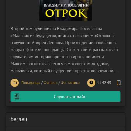
Второй том аудиоцикла Владимира Поселягина
«Мальчик из будущего», книга с названием «Отрок» в
озвучке от Андрея Леонова. Произведение написано в
жанрах фэнтези, попаданцы. Сюжет книги рассказывает
слушателям историю простого сироты по имени
Максим, воспитывавшегося в московском детдоме,
мальчишки, который осуществил прыжок во времени.
Юный герой отправился из 2016 года в 1969,
Попаданцы
/
Фэнтези
/
Фантастика
11:42:45
оказавшись во времена Советского Союза. Как это могло
произойти с мальчиком? Всё до боли просто: шел, упал,
Слушать онлайн
очнулся уже
Беглец