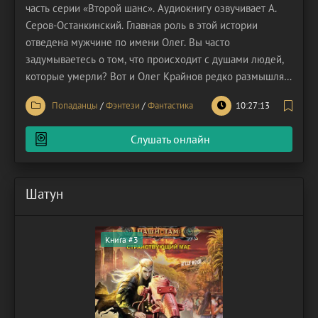
часть серии «Второй шанс». Аудиокнигу озвучивает А.
Серов-Останкинский. Главная роль в этой истории
отведена мужчине по имени Олег. Вы часто
задумываетесь о том, что происходит с душами людей,
которые умерли? Вот и Олег Крайнов редко размышлял
на этот счёт. Однажды в его жизни наступил момент,
Попаданцы
/
Фэнтези
/
Фантастика
10:27:13
заставивший задуматься на тему загробной жизни. Олег
умер, узнав, что жизнь после смерти всё же
Слушать онлайн
Шатун
Книга #3