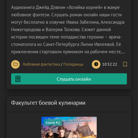
Аудиокнига Джейд Дэвлин «Хозяйка корней» в жанре
любовное фэнтези. Слушать роман онлайн наши гости
могут бесплатно в озвучке Ивана Забелина, Александра
Нижегородова и Валерия Толкова. Сюжет данной
истории посвящен теме попаданства героини – врача-
стоматолога из Санкт-Петербурга Лилии Ивлеевой. Её
приключения стартовали прямиком на рабочем месте,
когда начальник потребовал срочно навести порядок в
Любовная фантастика
/
Попаданцы
10:52:22
санитарной книжке. Лиля никогда не любила работать с
бумагами, но шеф в лице КсанКсаныча никогда не
Слушать онлайн
Факультет боевой кулинарии
Книга #1