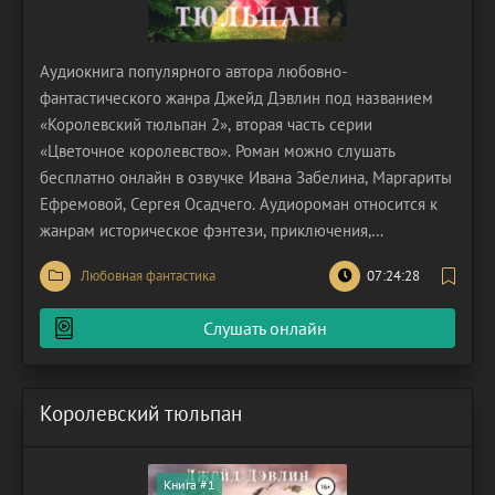
Аудиокнига популярного автора любовно-
фантастического жанра Джейд Дэвлин под названием
«Королевский тюльпан 2», вторая часть серии
«Цветочное королевство». Роман можно слушать
бесплатно онлайн в озвучке Ивана Забелина, Маргариты
Ефремовой, Сергея Осадчего. Аудиороман относится к
жанрам историческое фэнтези, приключения,
попаданцы, любовная фантастика. Главная героиня –
Любовная фантастика
07:24:28
девушка по имени Алина. Она – опытный флорист,
обладающий обширными знаниями о цветах, которые её
Слушать онлайн
начальник умело использует в
Королевский тюльпан
Книга #1