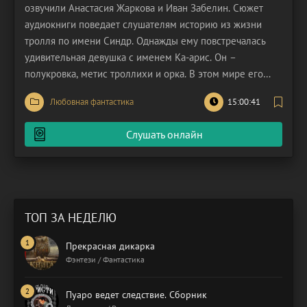
озвучили Анастасия Жаркова и Иван Забелин. Сюжет
аудиокниги поведает слушателям историю из жизни
тролля по имени Синдр. Однажды ему повстречалась
удивительная девушка с именем Ка-арис. Он –
полукровка, метис троллихи и орка. В этом мире его
можно считать недоразумением, ведь до настоящего
Любовная фантастика
15:00:41
орка он не дотягивает, а вот для тролля – слишком
крупный. Мама Синдра – очень мудрая женщина, а его
Слушать онлайн
бабка –
ТОП ЗА НЕДЕЛЮ
Прекрасная дикарка
Фэнтези / Фантастика
Пуаро ведет следствие. Сборник