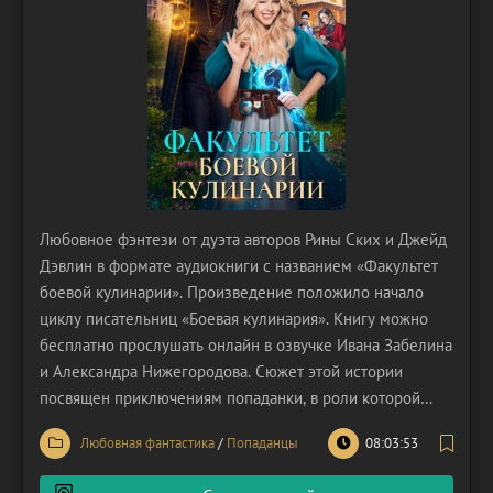
Любовное фэнтези от дуэта авторов Рины Ских и Джейд
Дэвлин в формате аудиокниги с названием «Факультет
боевой кулинарии». Произведение положило начало
циклу писательниц «Боевая кулинария». Книгу можно
бесплатно прослушать онлайн в озвучке Ивана Забелина
и Александра Нижегородова. Сюжет этой истории
посвящен приключениям попаданки, в роли которой
оказалась бывшая школьная учительница. Героиня
Любовная фантастика
/
Попаданцы
08:03:53
подверглась нападению грабителя, после встречи с
которым была убита. Неадекватный преступник решил