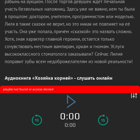
рабынь на аукцион. После торгов девушек ждет печальная
участь безвольных наложниц. Здесь уже не важно, кем ты была
в прошлом: доктором, учителем, программистом или моделью.
Лиля в такие сказки не верит, но это никак не повлияет на её
участь. Она уже попала, причём «сказкой» это назвать сложно.
Хотя, зная характер главной героини, остается только
сочувствовать местным вампирам, оркам и гномам. Услуги
высококлассного стоматолога заказывали? Сейчас Лилия
поправит зубы всем недоброжелателям из новой реальности!
Аудиокнига «Хозяйка корней» - слушать онлайн
playlist not found or access denied
0:00
0:00