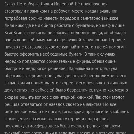
Санкт-Петербурга Лилии Ивлеевой. Её приключения
стартовали прямиком на рабочем месте, когда начальник
потребовал срочно навести порядок в санитарной книжке.
Лиля никогда не любила работать с бумагами, но шеф в лице
КсанКсаныча никогда не забывал подобные вещи, он обладал
очень хорошей памятью и еще лучшей занудностью. Героине
ничего не оставалось, кроме как найти место, где ей помогут
быстро оформить необходимые бумаги. В таких случаях
нередко попадаются сомнительные фирмы, обещающие
быстрое и недорогое решение. Шарашкина контора, куда
обратилась героиня, обещала сделать всё необходимое всего
за час. Лилия понимала, что скорее всего речь идет о липовых
документах, но сейчас ей было безразлично, нужно как можно
скорее решить вопрос с санитарной книжкой. Так стоматолог
решила отделаться от наездов своего начальства. Но всё
интересное ждало её после, когда врача пригласили в кабинет.
Помещение сразу же вызвало у героини подозрения,
поскольку атмосфера здесь была очень странная: слишком
тусклый свет, сотрудники в зеленых масках, а в воздухе витал