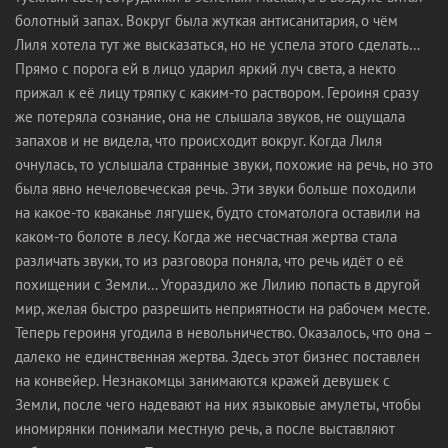
болотный запах. Вокруг была жуткая антисанитария, о чём
Лиля хотела тут же высказаться, но не успела этого сделать…
Прямо с порога ей в лицо ударил яркий луч света, а некто
прижал к её лицу тряпку с каким-то раствором. Героиня сразу
же потеряла сознание, она не слышала звуков, не ощущала
запахов и не видела, что происходит вокруг. Когда Лиля
очнулась, то услышала странные звуки, похожие на речь, но это
была явно нечеловеческая речь. Эти звуки больше походили
на какое-то кваканье лягушек, будто стоматолога оставили на
каком-то болоте в лесу. Когда же несчастная жертва стала
различать звуки, то из разговора поняла, что речь идёт о её
похищении с Земли… Угораздило же Лилию попасть в другой
мир, желая быстро разрешить неприятности на рабочем месте.
Теперь героиня угодила в невольничество. Оказалось, что она –
далеко не единственная жертва. Здесь этот бизнес поставлен
на конвейер. Незнакомцы занимаются кражей девушек с
Земли, после чего надевают на них языковые амулеты, чтобы
иномирянки понимали местную речь, а после выставляют