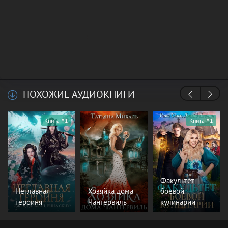
ПОХОЖИЕ АУДИОКНИГИ
Книга #1
Книга #1
Факультет
Неглавная
Хозяйка дома
боевой
героиня
Чантервиль
кулинарии