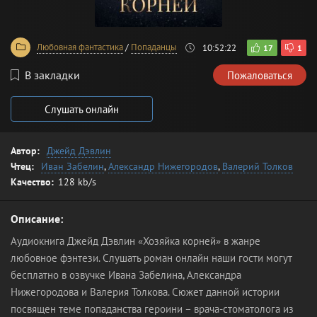
Любовная фантастика
/
Попаданцы
10:52:22
17
1
В закладки
Пожаловаться
Слушать онлайн
Автор:
Джейд Дэвлин
Чтец:
Иван Забелин
,
Александр Нижегородов
,
Валерий Толков
Качество:
128 kb/s
Описание:
Аудиокнига Джейд Дэвлин «Хозяйка корней» в жанре
любовное фэнтези. Слушать роман онлайн наши гости могут
бесплатно в озвучке Ивана Забелина, Александра
Нижегородова и Валерия Толкова. Сюжет данной истории
посвящен теме попаданства героини – врача-стоматолога из