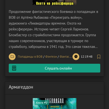
Продолжение фантастического боевика о попаданцах в
ВОВ от Артёма Рыбакова «Переиграть войну»,
аудиокнига «Ликвидаторы времени. Охота на
рейхсфюрера». Историю читает Сергей Ларионов.
Блокбастер со страйкболистами продолжается. Группа
наших современников, участвующая в турнире по
страйкболу, заброшена в 1941 год. Это самая тяжелая
пора за всю историю Великой Отечественной. Кровавое
Попаданцы в ВОВ
/
Фэнтези
/
Фантастика
12:19:48
лето стало настоящим кошмаром для воинов Красной
Армии, пытающихся удержать вражеский натиск.
Слушать онлайн
Надвигающиеся силы
Армагеддон
Книга #2