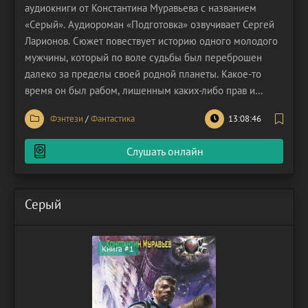
аудиокниги от Константина Муравьева с названием
«Серый». Аудиороман «Подготовка» озвучивает Сергей
Ларионов. Сюжет повествует историю одного молодого
мужчины, который по воле судьбы был переброшен
далеко за пределы своей родной планеты. Какое-то
время он был рабом, лишенным каких-либо прав и
свобод. Его не считали за разумное существо, он был в
Фэнтези
/
Фантастика
13:08:46
роли подопытного образца космических бандитов.
Несчастный землянин даже побывал гладиатором,
Слушать онлайн
участвуя в
Серый
Книга #1