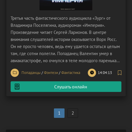
Третья часть фантастического аудиоцикла «Зург» от
Владимира Поселягина, аудиороман «Империя».
Произведение читает Сергей Ларионов. В центре
внимания слушателей истории оказывается Ворх Росс.
Он не просто человек, ведь ему удается остаться целым
там, где сотни полегли. Попаданец Валентин умер в
авиакатастрофе, но очнулся в теле молодого паренька
из другого мира. Несмотря на новую жизнь в новых
Попаданцы
/
Фэнтези
/
Фантастика
14:04:13
кругах, массу неприятностей и хлопот, он не теряет
надежды найти Землю. Но пока Росс выживает на
Слушать онлайн
1
2