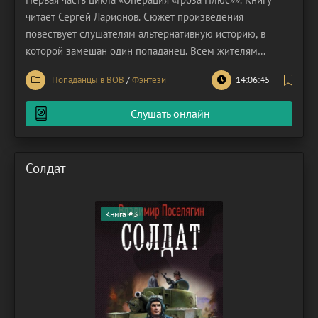
читает Сергей Ларионов. Сюжет произведения
повествует слушателям альтернативную историю, в
которой замешан один попаданец. Всем жителям
постсоветского пространства хорошо известна дата 22
Попаданцы в ВОВ
/
Фэнтези
14:06:45
июня сорок первого года. Это чёрный день истории
СССР. Рано утром нацистские войска без объявления
Слушать онлайн
войны напали на
Солдат
Книга #3