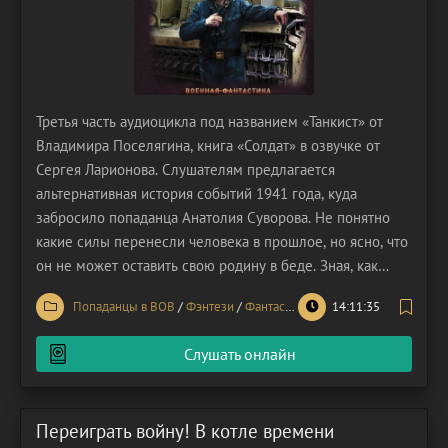
Третья часть аудиоцикла под названием «Танкист» от
Владимира Поселягина, книга «Солдат» в озвучке от
Сергея Ларионова. Слушателям предлагается
альтернативная история событий 1941 года, куда
забросило попаданца Анатолия Суворова. Не понятно
какие силы перенесли человека в прошлое, но ясно, что
он не может оставить свою родину в беде. Зная, как
будут развиваться события Великой Отечественной
Попаданцы в ВОВ
/
Фэнтези
/
Фантастика
14:11:35
войны, главный герой чувствует свою ответственность
перед Союзом. Он оказался около границы
Слушать онлайн
современной
Переиграть войну! В котле времени