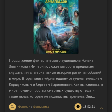
Продолжение фантастического аудиоцикла Романа
Злотникова «Империя», сюжет которого предлагает
слушателям альтернативную историю развития событий
в мире. Вторая книга «Армагеддон» озвучена Геннадием
Коршунковым и Сергеем Ларионовым. Как выяснилось, в
мире помимо простых смертных существуют еще и
такие люди, которые не подвластны времени. Они
бессмертны. Их ничего не выдает, поскольку
Фэнтези
/
Фантастика
13:52:51
бессмертные тоже стареют, но вместо смерти они