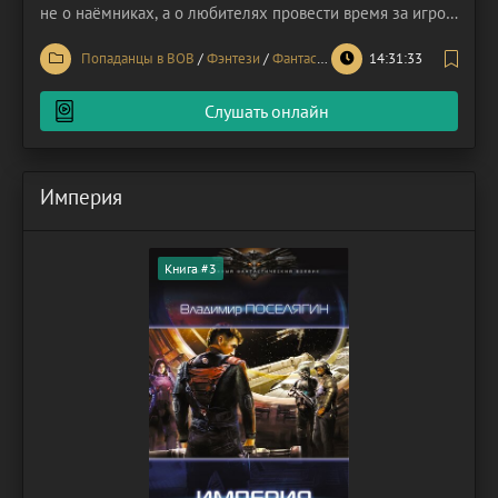
не о наёмниках, а о любителях провести время за игрой
в страйкбол. Участники делятся на две команды,
Попаданцы в ВОВ
/
Фэнтези
/
Фантастика
14:31:33
надевают камуфляжную форму и опознавательные
повязки. Они вооружены игрушечными автоматами,
Слушать онлайн
Империя
Книга #3