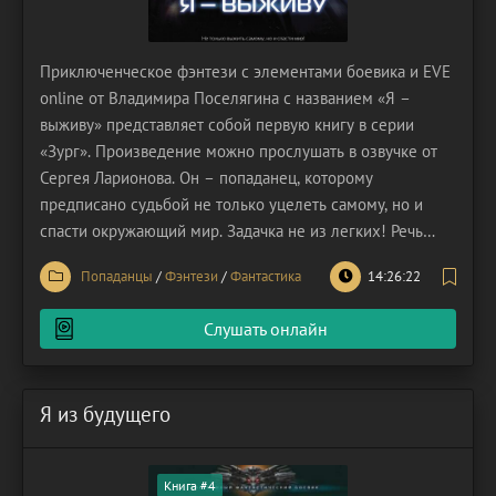
Приключенческое фэнтези с элементами боевика и EVE
online от Владимира Поселягина с названием «Я –
выживу» представляет собой первую книгу в серии
«Зург». Произведение можно прослушать в озвучке от
Сергея Ларионова. Он – попаданец, которому
предписано судьбой не только уцелеть самому, но и
спасти окружающий мир. Задачка не из легких! Речь
идёт о человеке по имени Валентин. Он был одним из
Попаданцы
/
Фэнтези
/
Фантастика
14:26:22
пассажиров авиарейса, потерпевшего катастрофу. Герой
погиб в ходе крушения авиалайнера, но в скором
Слушать онлайн
времени
Я из будущего
Книга #4