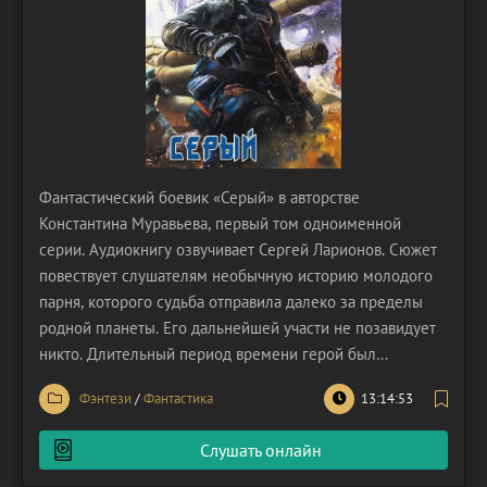
Фантастический боевик «Серый» в авторстве
Константина Муравьева, первый том одноименной
серии. Аудиокнигу озвучивает Сергей Ларионов. Сюжет
повествует слушателям необычную историю молодого
парня, которого судьба отправила далеко за пределы
родной планеты. Его дальнейшей участи не позавидует
никто. Длительный период времени герой был
бесправным рабом, которого все воспринимали за
Фэнтези
/
Фантастика
13:14:53
безмозглую биомассу. После он побывал в роли
подопытного образца, на котором проводились
Слушать онлайн
всяческие эксперименты.