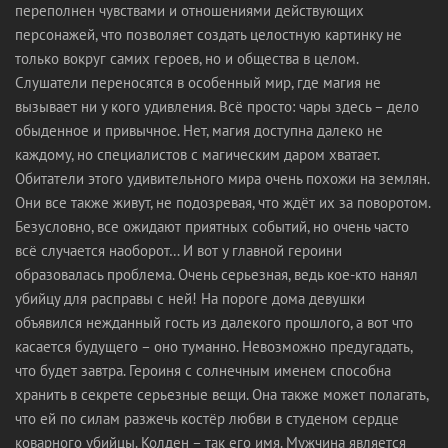
переполнен чувствами и отношениями действующих
персонажей, что позволяет создать целостную картинку не
только вокруг самих героев, но и общества в целом.
Слушатели переносятся в особенный мир, где магия не
вызывает ни у кого удивления. Всё просто: чары здесь – дело
обыденное и привычное. Нет, магия доступна далеко не
каждому, но специалистов с магическим даром хватает.
Обитатели этого удивительного мира очень похожи на землян.
Они все также живут, не подозревая, что ждёт их за поворотом.
Безусловно, все ожидают приятных событий, но очень часто
всё случается наоборот… И вот у главной героини
образовалась проблема. Очень серьезная, ведь кое-кто нанял
убийцу для расправы с ней! На пороге дома девушки
объявился нежданный гость из далекого прошлого, а вот что
касается будущего – оно туманно. Невозможно предугадать,
что будет завтра. Героиня с солнечным именем способна
хранить в секрете серьезные вещи. Она также может полагать,
что ей по силам разжечь костёр любви в студеном сердце
коварного убийцы. Колден – так его имя. Мужчина является