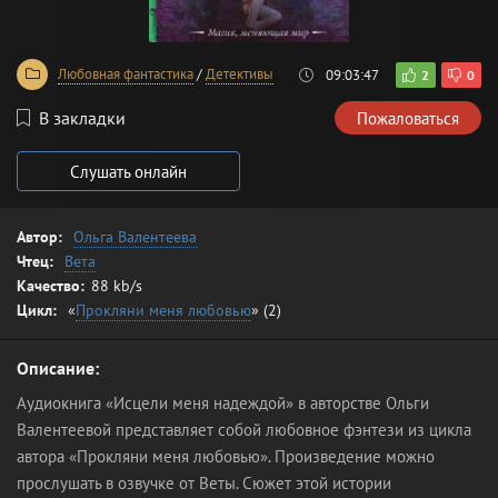
Любовная фантастика
/
Детективы
09:03:47
2
0
В закладки
Пожаловаться
Слушать онлайн
Автор:
Ольга Валентеева
Чтец:
Вета
Качество:
88 kb/s
Цикл:
«
Прокляни меня любовью
» (2)
Описание:
Аудиокнига «Исцели меня надеждой» в авторстве Ольги
Валентеевой представляет собой любовное фэнтези из цикла
автора «Прокляни меня любовью». Произведение можно
прослушать в озвучке от Веты. Сюжет этой истории