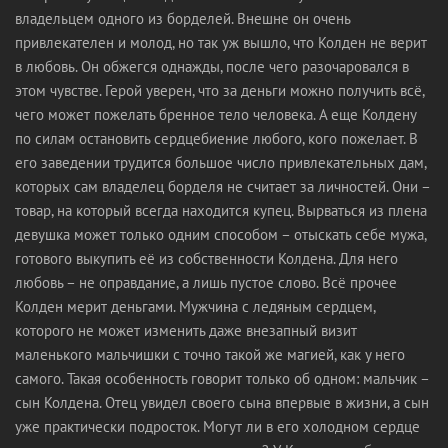
владельцем одного из борделей. Внешне он очень
привлекателен и молод, но так уж вышло, что Колден не верит
в любовь. Он обжегся однажды, после чего разочаровался в
этом чувстве. Герой уверен, что за деньги можно получить всё,
чего может пожелать бренное тело человека. А еще Колдену
по силам остановить сердцебиение любого, кого пожелает. В
его заведении трудится большое число привлекательных дам,
которых сам владелец борделя не считает за личностей. Они –
товар, на который всегда находится купец. Вырваться из плена
девушка может только одним способом – отыскать себе мужа,
готового выкупить её из собственности Колдена. Для него
любовь – не оправдание, а лишь пустое слово. Всё прочее
Колден мерит деньгами. Мужчина с ледяным сердцем,
которого не может изменить даже внезапный визит
маленького мальчишки с точно такой же магией, как у него
самого. Такая особенность говорит только об одном: мальчик –
сын Колдена. Отец увидел своего сына впервые в жизни, а сын
уже практически подросток. Могут ли в его холодном сердце