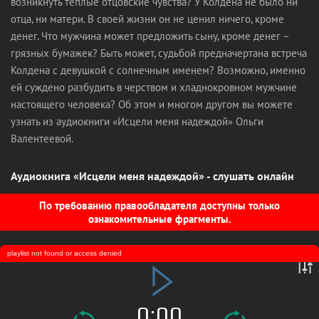
возникнуть теплые отцовские чувства? У Колдена не было ни
отца, ни матери. В своей жизни он не ценил ничего, кроме
денег. Что мужчина может предложить сыну, кроме денег –
грязных бумажек? Быть может, судьбой предначертана встреча
Колдена с девушкой с солнечным именем? Возможно, именно
ей суждено разбудить в черством и хладнокровном мужчине
настоящего человека? Об этом и многом другом вы можете
узнать из аудиокниги «Исцели меня надеждой» Ольги
Валентеевой.
Аудиокнига «Исцели меня надеждой» - слушать онлайн
По требованию правообладателя доступны только
ознакомительные фрагменты.
playlist not found or access denied
0:00