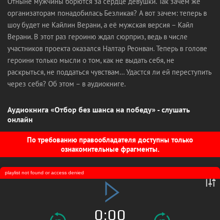
Отныне мужчины борются за сердце девушки. Так зачем же
организаторам понадобилась Безликая? А вот зачем: теперь в
шоу будет не Кайлин Верани, а её мужская версия – Кайл
Верани. В этот раз героиню ждал сюрприз, ведь в числе
участников проекта оказался Налтар Реонван. Теперь в голове
героини только мысли о том, как не выдать себя, не
раскрыться, не поддаться чувствам… Удастся ли ей переступить
через себя? Об этом – в аудиокниге.
Аудиокнига «Отбор без шанса на победу» - слушать
онлайн
По требованию правообладателя доступны только
ознакомительные фрагменты.
playlist not found or access denied
0:00