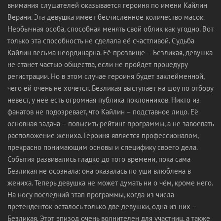
внимания слушателей оказывается героиня по имени Кайлин
Верани. Эта девушка имеет бесчисленное количество масок.
Необычная особа, способная менять свой облик как угодно. Вот
только эта способность не сделала её счастливой. Судьба
Кайлин весьма неординарна. Её прозвище – Безликая, девушка
не станет частью общества, если не пройдет процедуру
регистрации. Но в этом случае героиня будет заклейменной,
чего ей очень не хочется. Безликая выступает на шоу по отбору
невест, у неё есть огромная публика поклонников. Никто из
фанатов не подозревает, что Кайлин – подставное лицо. Её
основная задача – повысить рейтинг программы, а не завоевать
расположение жениха. Героиня является профессионалом,
прекрасно понимающим основы и специфику своего дела.
События развивались гладко до того времени, пока сама
Безликая не осознала: она оказалась по уши влюблена в
жениха. Теперь девушка не может думать ни о чём, кроме него.
На носу последний этап программы, когда из числа
претенденток осталось только две девушки, одна из них –
Безликая. Этот эпизод очень волнителен для участниц, а также