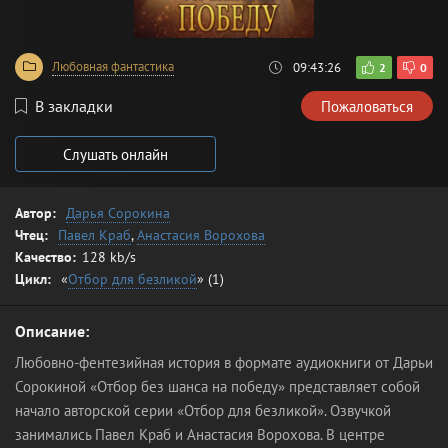
Любовная фантастика
09:43:26
2
0
В закладки
Пожаловаться
Слушать онлайн
Автор:
Дарья Сорокина
Чтец:
Павел Краб
,
Анастасия Ворохова
Качество:
128 kb/s
Цикл:
«
Отбор для безликой
» (1)
Описание:
Любовно-фентезийная история в формате аудиокниги от Дарьи
Сорокиной «Отбор без шанса на победу» представляет собой
начало авторской серии «Отбор для безликой». Озвучкой
занимались Павел Краб и Анастасия Ворохова. В центре