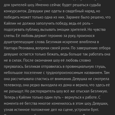
для зрителей шоу. Именно сейчас будет решаться судьба
конкурсанток. Девушки уже одеты в свадебный наряд, но
победить может только одна из них. Заранее было решено, что
Кайлин не должна заполучить победу, ведь её роль –
подогревать публику, вызывать эмоции зрителей. Но чувства
слепы. Её любовь держит героиню за руку, произнося
душетрепешущие слова. Безликая искренне влюблена в
Налтара Реонвана, вопреки своей роли. По завершению отбора
девушке остается только бежать, ведь больше так работать она
не в силах. После окончания шоу её любовь словно
прервалась. Безликая отправилась в провинциальную глушь,
небольшое поселение с труднопроизносимым названием. Там
она рассчитывала спастись от внимания. Девушка не смотрела
телевизор, она редко выходила из дома и верила, что здесь её
не разыщут. Но распорядитель шоу всё же отыскал Безликую.
Теперь у Кайлин только один путь – вернуться к работе. С
момента её бегства многое изменилось в этом шоу. Девушки,
узнав истинное положение дел на сцене, устроили бунт.