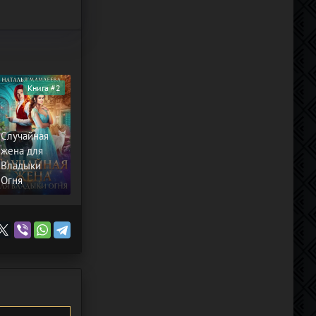
Книга #2
Случайная
жена для
Владыки
Огня