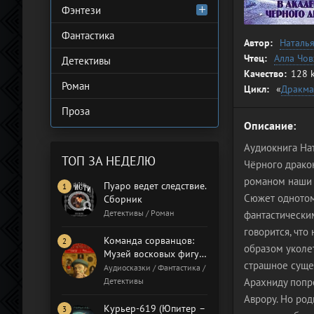
Фэнтези
Фантастика
Автор:
Наталь
Чтец:
Алла Чо
Детективы
Качество:
128 
Роман
Цикл:
«
Дракм
Проза
Описание:
Аудиокнига На
ТОП ЗА НЕДЕЛЮ
Чёрного драко
романом наши 
Пуаро ведет следствие.
Сюжет однотом
Сборник
Детективы / Роман
фантастическим
говорится, что
Команда сорванцов:
образом уколет
Музей восковых фигур.
страшное сущес
Бал газовщиков
Аудиосказки / Фантастика /
Детективы
Арахниду попро
Аврору. Но ро
Курьер-619 (Юпитер –