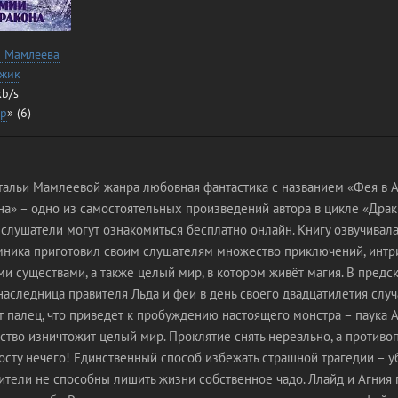
я Мамлеева
вжик
kb/s
ар
» (6)
тальи Мамлеевой жанра любовная фантастика с названием «Фея в 
на» – одно из самостоятельных произведений автора в цикле «Драк
слушатели могут ознакомиться бесплатно онлайн. Книгу озвучивала
ника приготовил своим слушателям множество приключений, интриг
и существами, а также целый мир, в котором живёт магия. В предс
 наследница правителя Льда и феи в день своего двадцатилетия слу
 палец, что приведет к пробуждению настоящего монстра – паука А
тво изничтожит целый мир. Проклятие снять нереально, а противо
сту нечего! Единственный способ избежать страшной трагедии – у
дители не способны лишить жизни собственное чадо. Ллайд и Агния