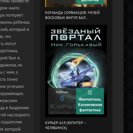
чтобы провести
ором никто
МЕРТВЫЙ АУЛ
КОМАНДА СОРВАНЦОВ: МУЗЕЙ
ора потеряет
ВОСКОВЫХ ФИГУР. БАЛ
 жизнь ребенка.
ГАЗОВЩИКОВ
кий, который в
ю, что
о, могут
оротника,
ерой был в
дракона, но
 с ним, у
сть точно
Рейтинг
 она успешно
0
Рейтинг
 окружающих.
0
Фантастика,
д мужским
Космическая
ведь в Академию
фантастика
ПОНЕДЕЛЬНИК
угой наследного
СУББОТУ
 Слушателям
КУРЬЕР-619 (ЮПИТЕР –
ЧЕЛЯБИНСК)
те которой