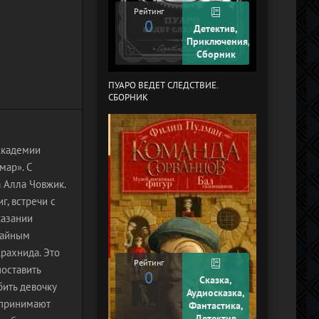
Рейтинг
Рейтинг
0
+2
Детектив,
Приключения,
Сборник
ПУАРО ВЕДЕТ СЛЕДСТВИЕ.
В СТРАНЕ ДРЕ
СБОРНИК
Академии
мар». С
 Алла Човжик.
, встречи с
казании
чайным
рахнида. Это
Рейтинг
поставить
0
Рейтинг
Сказка,
бить девочку
0
Аудиосказка,
 принимают
Фантастика,
Детектив