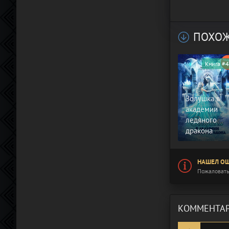
ПОХОЖ
Книга #4
Золушка в
академии
ледяного
дракона
НАШЕЛ ОШ
Пожаловать
КОММЕНТАР