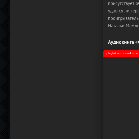
присутствует о
удастся ли гер
проигрыватель
Натальи Мамле
Аудиокнига «
playlist not found or 