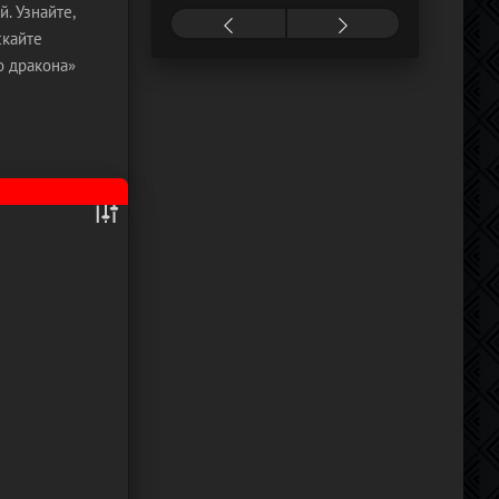
. Узнайте,
скайте
о дракона»