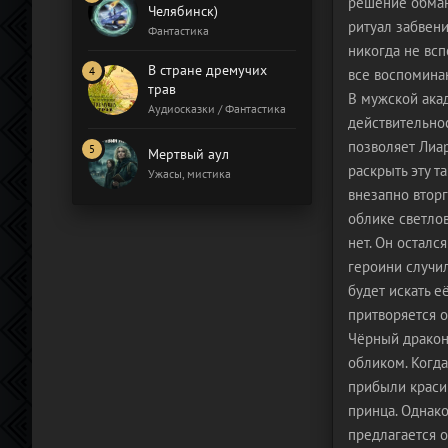
решение обману
Челябинск)
ритуал забвени
Фантастика
никогда не всп
В стране дремучих
все воспоминан
трав
В мужской акад
Аудиосказки / Фантастика
действительнос
позволяет Лиар
Мертвый аул
раскрыть эту т
Ужасы, мистика
внезапно вторг
облике светлов
нет. Он осталс
героини случил
будет искать е
притворяется о
Чёрный дракон 
обликом. Когда
прибыли красив
принца. Однако
предлагается 