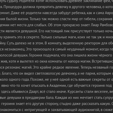
ть судьбу. Родители хотят использовать древнее заклинание фей, 
я. Процедура должна превратить девочку в другого человека, о кот
омнит. Даже её родители навсегда забудут ребенка, как и сама Авр
ия былой жизни. Только так можно спасти мир от гибели, сохранив
емии нет места для слабых. Об этом прекрасно знает Лиар Рамбовс
ти является девушкой. Его настоящий лик присутствует только ночь
у хранить это в секрете. Только сильные маги, коих не так уж и мног
айну. Суть далеко не в этом. В комнату, выделенную ректором для об
ся незнакомец. Это произошло в самый неудачный момент, когда г
олосой девушки. Героиня подумала, что она лишила жизни чёрного 
я жив, хотя и вылетел из окна комнаты от напора магии. Встретившись
ся резонанс магий. Это крайне редкое явление. Теперь незваный го
ё. Благо, что он видел светловолосую девчонку, а не парня, которым
коло одного года. Похоже, не у неё одной есть важные секреты от
явно что-то хочет отыскать в Академии, где обучается героиня по
 здесь объявился Даарт, всё стало иначе. Курсанты стали веселее, 
ые девушки в преддверии бала. Каждая из них мечтает стать супр
 героиня знает его другую сторону, стыдно даже рассказать какую.
ознакомиться с интригующей и захватывающей аудиокнигой, в сюже