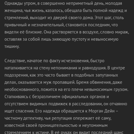
Однажды утром, в совершенно неприметный день, молодая
женщина, чья жизнь, казалось, обещала быть полной надежд и
стремлений, выходит из дверей своего дома. Этот шаг, столь
привычный и незначительный, становится последним, что
видели её близкие. Она растворяется в воздухе, словно мираж,
оставляя за собой лишь зияющую пустоту и невыносимую
тишину.
Следствие, начатое по факту исчезновения, быстро
наталкивается на стену непонимания и равнодушия. В центре
подозрения, как это часто бывает в подобных запутанных
делах, оказывается муж пропавшей. Бремя обвинения, даже
необоснованного, ложится на его плечи невыносимым грузом.
Сталкиваясь с безразличием официальных органов и
отсутствием видимых подвижек в расследовании, он отчаянно
ищет спасения. Его надежда обращается к Морган Дейн –
частному детективу, чья репутация опережает её саму,
известной своей проницательностью и неутомимым
стремлением к истине. В её руках он видит последний шанс