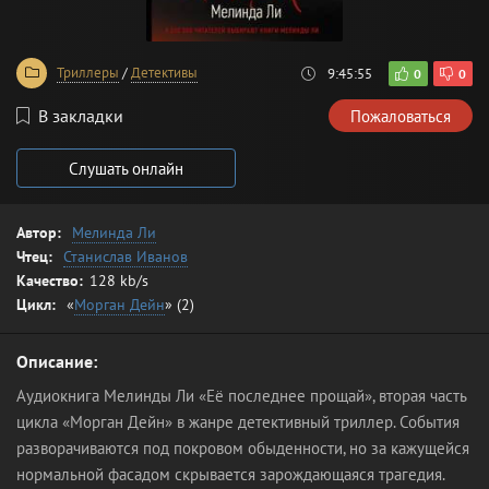
Триллеры
/
Детективы
9:45:55
0
0
В закладки
Пожаловаться
Слушать онлайн
Автор:
Мелинда Ли
Чтец:
Станислав Иванов
Качество:
128 kb/s
Цикл:
«
Морган Дейн
» (2)
Описание:
Аудиокнига Мелинды Ли «Её последнее прощай», вторая часть
цикла «Морган Дейн» в жанре детективный триллер. События
разворачиваются под покровом обыденности, но за кажущейся
нормальной фасадом скрывается зарождающаяся трагедия.